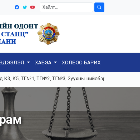
ЭДЭЭЛЭЛ
ХАБЭА
ХОЛБОО БАРИХ
, К5, ТГ№1, ТГ№2, ТГ№3, Зуухны нийлбэр ачаалал 120-125т
урам