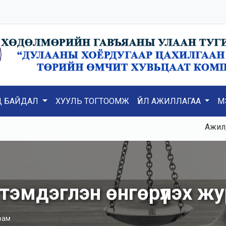
Д БАЙДАЛ
ХУУЛЬ ТОГТООМЖ
ҮЙЛ АЖИЛЛАГАА
М
Ажилд К3
й тэмдэглэн өнгөрүүлэх ж
урам