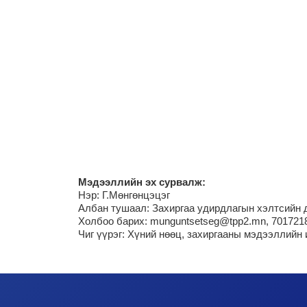
М
эдээллийн эх сурвалж:
Нэр:
Г.Мөнгөнцэцэг
Албан тушаал: Захиргаа удирдлагын хэлтсийн 
Холбоо барих: munguntsetseg@tpp2.mn, 701721
Чиг үүрэг:
Хүний нөөц, захиргааны мэдээллийн 