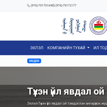
(976)-70175169
(976)-70172177
ЭХЛЭЛ
КОМПАНИЙН ТУХАЙ
ИЛ ТО
МЭДЭЭ
Түүхэн үйл явдал о
Эхлэл
Түүхэн үйл явдал ой тэмдэглэн өнгөрүүлэх ж