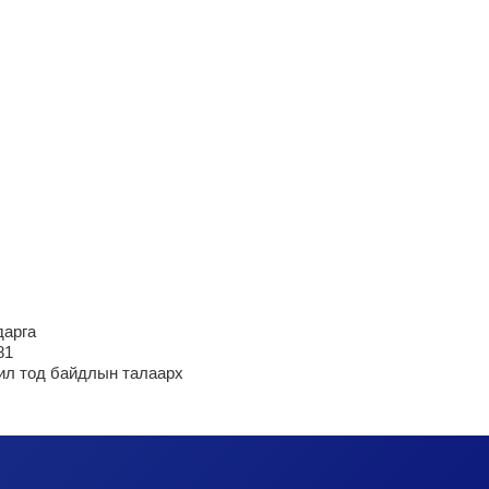
дарга
81
ил тод байдлын талаарх