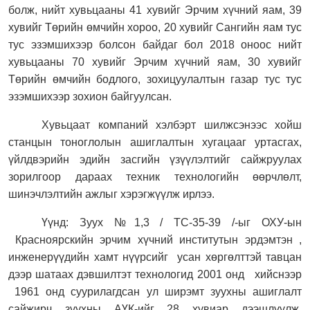
болж, нийт хувьцааны 41 хувийг Эрчим хүчний яам, 39
хувийг Төрийн өмчийн хороо, 20 хувийг Сангийн яам тус
тус эзэмшихээр болсон байдаг бол 2018 оноос нийт
хувьцааны 70 хувийг Эрчим хүчний яам, 30 хувийг
Төрийн өмчийн бодлого, зохицуулалтын газар тус тус
эзэмшихээр зохион байгуулсан.
Хувьцаат компаний хэлбэрт шилжсэнээс хойш
станцын тоноглолын ашиглалтын хугацааг уртасгах,
үйлдвэрийн эдийн засгийн үзүүлэлтийг сайжруулах
зорилгоор дараах техник технологийн өөрчлөлт,
шинэчлэлтийн ажлыг хэрэгжүүлж ирлээ.
Үүнд: Зуух №1,3 / ТС-35-39 /-ыг ОХУ-ын
Красноярскийн эрчим хүчний институтын эрдэмтэн ,
инженерүүдийн хамт нүүрсийг
усан хөргөлттэй тавцан
дээр шатаах дэвшилтэт технологид 2001 онд
хийснээр
1961 онд суурилагдсан ул ширэмт зуухны ашиглалт
сайжирч зуухны АҮК-ийг 28 хувиар дээшлүүлж