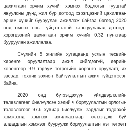
цахилгаан эрчим хүчийг хэмнэх бодлогыг тууштай
явуулсны дүнд жил бүр дотоод хэрэгцээний цахилгаан
эрчим хүчийг бууруулан ажиллаж байгаа бөгөөд 20
20
онд өмнөх оны гүйцэтгэлтэй харьцуулахад дотоод
хэрэгцээний цахилгаан эрчим хүчийг
0.32
пунктаар
бууруулан ажиллалаа.
Сүүлийн 5 жилийн хугацаанд услын төсвийн
хөрөнгө оруулалтаар ажил хийгдээгүй, өөрийн
хөрөнгөөр
9.9
тэрбум төгрөгийн хөрөнгө оруулалт, их
засвар, техник зохион байгуулалтын ажил гүйцэтгэсэн
байна.
20
20
онд бүтээгдэхүүн үйлдвэрлэлийн
төлөвлөгөөг биелүүлсэн хэдий ч борлуулалтын орлогын
төлөвлөгөөг 97.6 хувиар биелүүлж, зардлыг тодорхой
хэмжээнд хэмнэж ажилласнаар хүлээгдэж буй
алдагдлын хэмжээг бууруулж борлуулалтын нэг төгрөгт