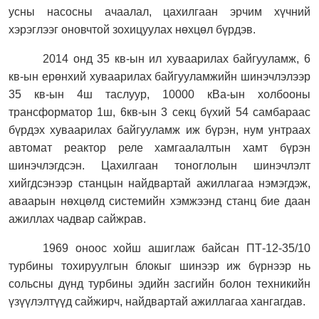
усны насосны ачаалал, цахилгаан эрчим хүчний
хэрэглээг оновчтой зохицуулах нөхцөл бүрдэв.
2014 онд 35 кв-ын ил хуваарилах байгууламж, 6
кв-ын ерөнхий хуваарилах байгууламжийн шинэчлэлээр
35 кв-ын 4ш таслуур, 10000 кВа-ын холбооны
трансформатор 1ш, 6кв-ын 3 секц бүхий 54 самбараас
бүрдэх хуваарилах байгууламж иж бүрэн, нум унтраах
автомат реактор реле хамгаалалтын хамт бүрэн
шинэчлэгдсэн. Цахилгаан тоноглолын шинэчлэлт
хийгдсэнээр станцын найдвартай ажиллагаа нэмэгдэж,
аваарын нөхцөлд системийн хэмжээнд станц бие даан
ажиллах чадвар сайжрав.
1969 оноос хойш ашиглаж байсан ПТ-12-35/10
турбины тохируулгын блокыг шинээр иж бүрнээр нь
сольсны дүнд турбины эдийн засгийн болон техникийн
үзүүлэлтүүд сайжирч, найдвартай ажиллагаа хангагдав.