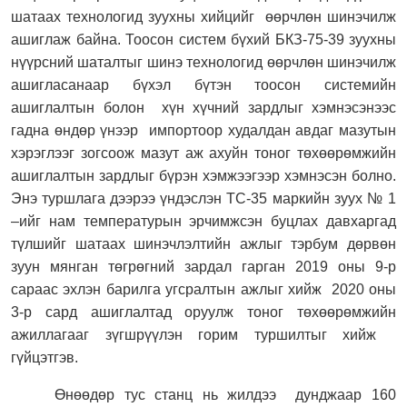
шатаах технологид зуухны хийцийг
өөрчлөн шинэчилж
ашиглаж байна. Тоосон систем бүхий БКЗ-75-39 зуухны
нүүрсний шаталтыг шинэ технологид өөрчлөн шинэчилж
ашигласанаар бүхэл бүтэн тоосон системийн
ашиглалтын болон
хүн хүчний
зардлыг хэмнэсэнээс
гадна өндөр үнээр
импортоор худалдан авдаг мазутын
хэрэглээг зогсоож мазут аж ахуйн тоног төхөөрөмжийн
ашиглалтын зардлыг бүрэн хэмжээгээр хэмнэсэн болно.
Энэ туршлага дээрээ үндэслэн ТС-35 маркийн зуух № 1
–ийг нам температурын эрчимжсэн буцлах давхаргад
түлшийг шатаах шинэчлэлтийн ажлыг тэрбум дөрвөн
зуун мянган төгрөгний зардал гарган 2019 оны 9-р
сараас эхлэн барилга угсралтын ажлыг хийж
2020 оны
3-р сард ашиглалтад оруулж тоног төхөөрөмжийн
ажиллагааг зүгшрүүлэн горим туршилтыг хийж
гүйцэтгэв.
Өнөөдөр тус станц нь жилдээ
дунджаар 160