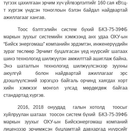
түгээх цахилгаан эрчим хүч үйлвэрлэлтийг 160 сая кВт.ц-
т хүргэж үндсэн тоноглоын бэлэн байдал найдвартай
ажиллагааг хангав.
Тоос бэлтгэлийн систем бүхий БКЗ-75-39ФБ
маркын зуухыг системийн хэмжээнд анх удаа ОХУ-ын
“Бийск энергомаш” компанийн эрдэмтэн, инженерүүдийн
зураг төслөөр Эрчимт буцалгасан үед нүүрсийг шатаах
шинэ технологид шилжүүлэн амжилттай ашиглаж байна.
Энэ шаталтын технологид шилжүүлсэнээр зуухны
аюулгүй
болон найдвартай ажиллагааг эрс
дээшлүүлсэний зэрэгцээ байгаль орчинд хаягдах хорт
хийн хэмжээг монгол улсад мөрдөгдөж байгаа
стандартад хүргэв.
2016, 2018 онуудад
галын хотолд
тоосыг
хуйлруулан шатаах
тоосон систем бүхий
БКЗ-75-39ФБ
маркын зуухыг
ОХУ-ын Бийскэнергомаш компаний
лицензээр
эрчимжсэн буцламтгай
давхаргад нүүрсийг