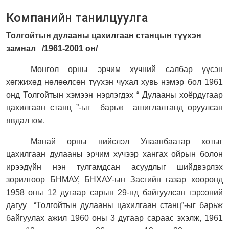
Компанийн танилцуулга
Толгойтын дулааны цахилгаан станцын түүхэн
замнал
/1961-2001 он/
Монгол орны эрчим хүчний салбар үүсэн
хөгжихөд нөлөөлсөн түүхэн чухал хувь нэмэр бол 1961
онд Толгойтын хэмээн нэрлэгдэх “ Дулааны хоёрдугаар
цахилгаан станц ”-ыг
барьж
ашиглалтанд оруулсан
явдал юм.
Манай орны нийслэл Улаанбаатар хотыг
цахилгаан дулааны эрчим хүчээр хангах ойрын болон
ирээдүйн нэн тулгамдсан асуудлыг шийдвэрлэх
зорилгоор БНМАУ, БНХАУ-ын Засгийн газар хооронд
1958 оны 12 дугаар сарын 29-нд байгуулсан гэрээний
дагуу
“Толгойтын дулааны цахилгаан станц”-ыг барьж
байгуулах ажил 1960 оны 3 дугаар сараас эхэлж, 1961