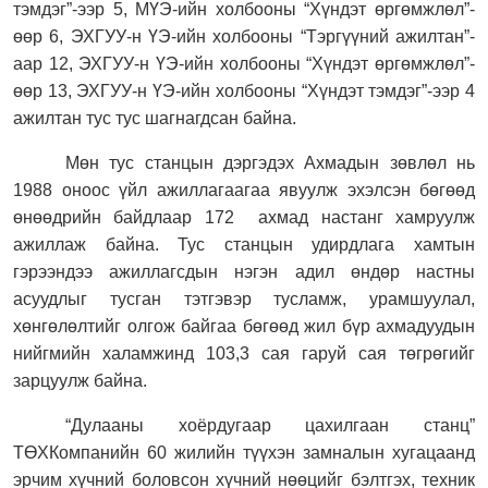
тэмдэг”-ээр 5, МҮЭ-ийн холбооны “Хүндэт өргөмжлөл”-
өөр 6, ЭХГУУ-н ҮЭ-ийн холбооны “Тэргүүний ажилтан”-
аар 12, ЭХГУУ-н ҮЭ-ийн холбооны “Хүндэт өргөмжлөл”-
өөр 13, ЭХГУУ-н ҮЭ-ийн холбооны “Хүндэт тэмдэг”-ээр 4
ажилтан тус тус шагнагдсан байна.
Мөн тус станцын дэргэдэх Ахмадын зөвлөл нь
1988 оноос үйл ажиллагаагаа явуулж эхэлсэн бөгөөд
өнөөдрийн байдлаар 172
ахмад настанг хамруулж
ажиллаж байна. Тус станцын удирдлага хамтын
гэрээндээ ажиллагсдын нэгэн адил өндөр настны
асуудлыг тусган тэтгэвэр тусламж, урамшуулал,
хөнгөлөлтийг олгож байгаа бөгөөд жил бүр ахмадуудын
нийгмийн халамжинд 103,3 сая гаруй сая төгрөгийг
зарцуулж байна.
“Дулааны хоёрдугаар цахилгаан станц”
ТӨХКомпанийн 60 жилийн түүхэн замналын хугацаанд
эрчим хүчний боловсон хүчний нөөцийг бэлтгэх, техник