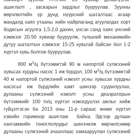
ашиглалт , засварын зардлыг бууруулав. Зуухны
өөрчлөлтийн үр дүнд нүүрсний шаталтаас агаар
мандалд хаях утааны хийн найрлаганд агуулагдах хорт
бодисын агуулга 1,5-2,0 дахин, үнсэн санд хаях үнсний
хэмжээг 20-50 хувиар бууруулж, түлшний механикийн
дутуу шаталтын хэмжээг 15-25 хувьтай байсан бол 1-2
хүртэл хувь болгож бууруулав.
3
800 м
/ц бүтээмжтэй 90 м напортой сүлжээний
3
хувьсах хурдны насос 1 иж
бүрдэл, 100 м
/ц бүтээмжтэй
40 м напортой сүлжээний нэмэлт усны хувьсах хурдны
насосыг иж бүрдлийн хамт шинээр суурилуулах,
дулааны сүлжээний нэмэлт усны деаэраторын
бүтээмжийг 100
тн/ц хүртэл нэмэгдүүлэх ажлыг хийж
гүйцэтгэсэн ба 2013 оны 11-р сараас өнөөг хүртэл
хэвийн горимоор ашиглаж
байна. Эдгээр дулаан
хангамжийн тоноглолуудыг шинэчилж өөрчилснөөр
дулааны сүлжээний ачааллаас хамааруулан сүлжээний