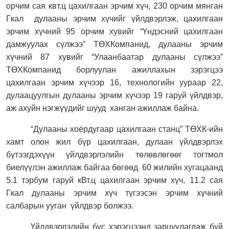
орчим сая квт.ц цахилгаан эрчим хүч, 230 орчим мянган
Гкал
дулааны эрчим хүчийг үйлдвэрлэж, цахилгаан
эрчим хүчний 95 орчим хувийг “Үндэсний цахилгаан
дамжуулах сүлжээ” ТӨХКомпанид, дулааны эрчим
хүчний 87 хувийг “Улаанбаатар дулааны сүлжээ”
ТӨХКомпанид борлуулан ажиллахын зэрэгцээ
цахилгаан эрчим хүчээр 16, технологийн уураар 22,
дулаацуулгын дулааны эрчим хүчээр 19 гаруй үйлдвэр,
аж ахуйн нэгжүүдийг шууд
ханган ажиллаж байна.
“Дулааны хоёрдугаар цахилгаан станц” ТӨХК-ийн
хамт олон жил бүр цахилгаан, дулаан үйлдвэрлэх
бүтээгдэхүүн үйлдвэрлэлийн төлөвлөгөөг тогтмол
биелүүлэн ажиллаж байгаа бөгөөд
60 жилийн хугацаанд
5.1
тэрбум гаруй кВт.ц цахилгаан эрчим хүч, 1
1.2
сая
Гкал дулааны эрчим хүч түгээсэн эрчим хүчний
салбарын ууган
үйлдвэр болжээ.
Ү
йлдвэрлэлийн бус хэрэгцээнд зарцуулагдаж буй