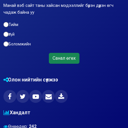
Манай вэб сайт таны хайсан мэдээллийг бүрэн дүүрэн өгч
чадаж байна уу
Тийм
Үгүй
Боломжийн
Санал өгөх
Олон нийтийн сүлжээ
Хандалт
Өнөөдөр:
242