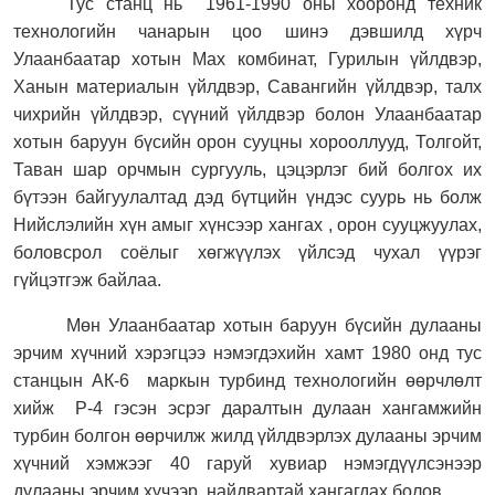
Тус станц нь
1961-1990 оны хооронд техник
технологийн чанарын цоо шинэ дэвшилд хүрч
Улаанбаатар хотын Мах комбинат, Гурилын үйлдвэр,
Ханын материалын үйлдвэр, Савангийн үйлдвэр, талх
чихрийн үйлдвэр, сүүний үйлдвэр болон Улаанбаатар
хотын баруун бүсийн орон сууцны хорооллууд, Толгойт,
Таван шар орчмын сургууль, цэцэрлэг бий болгох их
бүтээн байгуулалтад дэд бүтцийн үндэс суурь нь болж
Нийслэлийн хүн амыг хүнсээр хангах , орон сууцжуулах,
боловсрол соёлыг хөгжүүлэх үйлсэд чухал үүрэг
гүйцэтгэж байлаа.
Мөн Улаанбаатар хотын баруун бүсийн дулааны
эрчим хүчний хэрэгцээ нэмэгдэхийн хамт 1980 онд тус
станцын АК-6
маркын турбинд технологийн өөрчлөлт
хийж
Р-4 гэсэн эсрэг даралтын дулаан хангамжийн
турбин болгон өөрчилж жилд үйлдвэрлэх дулааны эрчим
хүчний хэмжээг 40 гаруй хувиар нэмэгдүүлсэнээр
дулааны эрчим хүчээр
найдвартай хангагдах болов.