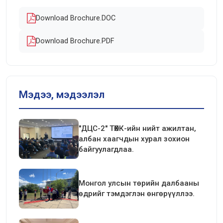
Download Brochure.DOC
Download Brochure.PDF
Мэдээ, мэдээлэл
"ДЦС-2" ТӨХК-ийн нийт ажилтан,
албан хаагчдын хурал зохион
байгуулагдлаа.
Монгол улсын төрийн далбааны
өдрийг тэмдэглэн өнгөрүүллээ.