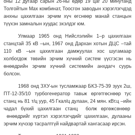
оны 12 дугаар сарын 26-ны өдөр 19 цаг 20 минутанд
Толгойтын Мах комбинат, Тоосгон заводын хэрэглэгчдэд
анхны цахилгаан эрчим хүч өгснөөр манай станцын
түүхэн замналын хуудас эхэлдэг юм.
Улмаар 1965 онд Нийслэлийн 1–р цахилгаан
станцтай 35 кВ –ын, 1967 онд Дархан хотын ДЦС –тай
110 кВ –ын цахилгаан дамжуулах хос шугамаар
холбогдож төвийн эрчим хүчний систем үүсгэсэн нь
өнөөдрийн эрчим хүчний системийн анхдагч суурь
болсон.
1968 онд ЗХУ-ын тусламжаар БКЗ-75-39 зуух 2ш,
ПТ-12-35/10 турбогенератор тавьж өргөтгөснөөр тус
станц нь 81 т/ц уур, 45 Гкал/ц дулаан, 24 мян. кВт.ц –ийн
чадал бүхий цахилгаан станц
болж өргөжсөнөөр
өнөөдрийг хүртэл хэрэглэгчдийг цахилгаан, дулааны
эрчим хүчээр тасралтгүй найдвартай хангасаар ирсэн.