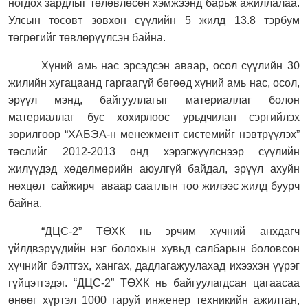
ногдох зардлыг төлөвлөсөн хэмжээнд барьж ажиллалаа.
Улсын төсөвт зөвхөн сүүлийн 5 жилд 13.8 тэрбум
төгрөгийг төвлөрүүлсэн байна.
Хүний амь нас эрсэдсэн аваар, осол
сүүлийн 30
жилийн хугацаанд гаргаагүй бөгөөд х
үний амь нас, осол,
эрүүл мэнд, байгууллагыг материаллаг болон
материаллаг бус хохирлоос урьдчилан сэргийлэх
зорилгоор “ХАБЭА-н менежмент системийг нэвтрүүлэх”
төслийг 2012-2013 онд хэрэгжүүлснээр с
үүлийн
жилүүдэд хөдөлмөрийн аюулгүй байдал, эрүүл ахуйн
нөхцөл
сайжирч
аваар саатлын тоо жилээс жилд буурч
байна.
“ДЦС-2” ТӨХК нь эрчим хүчний анхдагч
үйлдвэрүүдийн нэг болохын хувьд салбарын боловсон
хүчнийг бэлтгэх, хангах, дадлагажуулахад ихээхэн үүрэг
гүйцэтгэдэг. “ДЦС-2” ТӨХК нь байгуулагдсан цагаасаа
өнөөг хүртэл 1000 гаруй инженер техникийн ажилтан,