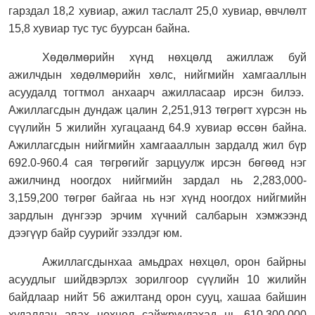
гарздал 18,2 хувиар, ажил таслалт 25,0 хувиар, өвчлөлт
15,8 хувиар тус тус буурсан байна.
Хөдөлмөрийн хүнд нөхцөлд ажиллаж буй
ажилчдын хөдөлмөрийн хөлс, нийгмийн хамгааллын
асуудалд тогтмол анхаарч ажилласаар ирсэн билээ.
Ажиллагсдын дундаж цалин 2,251,913 төгрөгт хүрсэн нь
сүүлийн 5 жилийн хугацаанд 64.9 хувиар өссөн байна.
Ажиллагсдын нийгмийн хамгаааллын зардалд жил бүр
692.0-960.4 сая төгрөгийг зарцуулж ирсэн бөгөөд нэг
ажилчинд ноогдох нийгмийн зардал нь 2,283,000-
3,159,200 төгрөг байгаа нь нэг хүнд ноогдох нийгмийн
зардлын дүнгээр эрчим хүчний салбарын хэмжээнд
дээгүүр байр суурийг эзэлдэг юм.
Ажиллагсдынхаа амьдрах нөхцөл, орон байрны
асуудлыг шийдвэрлэх зорилгоор сүүлийн 10 жилийн
байдлаар нийт 56 ажилтанд орон сууц, хашаа байшин
худалдан авах нөхцөл сайжруулахад нь 610,300,000