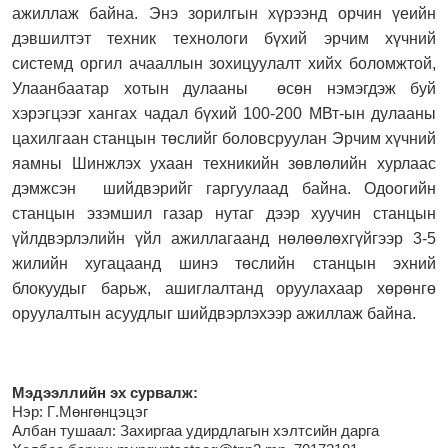
ажиллаж байна. Энэ зорилгын хүрээнд орчин үеийн
дэвшилтэт техник технологи бүхий эрчим хүчний
системд оргил ачааллын зохицуулалт хийх боломжтой,
Улаанбаатар хотын дулааны
өсөн нэмэгдэж буй
хэрэгцээг хангах чадал бүхий 100-200 МВт-ын дулааны
цахилгаан станцын төслийг боловсруулан Эрчим хүчний
яамны Шинжлэх ухаан техникийн зөвлөлийн хурлаас
дэмжсэн
шийдвэрийг гаргуулаад байна. Одоогийн
станцын эзэмшил газар нутаг дээр хуучин станцын
үйлдвэрлэлийн үйл ажиллагаанд нөлөөлөхгүйгээр 3-5
жилийн хугацаанд шинэ төслийн станцын эхний
блокуудыг барьж, ашиглалтанд оруулахаар хөрөнгө
оруулалтын асуудлыг шийдвэрлэхээр ажиллаж байна.
М
эдээллийн эх сурвалж:
Нэр: Г
.Мөнгөнцэцэг
Албан тушаал: Захиргаа удирдлагын хэлтсийн дарга