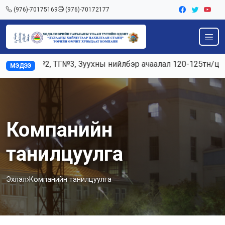
(976)-70175169
(976)-70172177
№2, ТГ№3, Зуухны нийлбэр ачаалал 120-125тн/ц, Цахилгаан
МЭДЭЭ
Компанийн
танилцуулга
Эхлэл
Компанийн танилцуулга