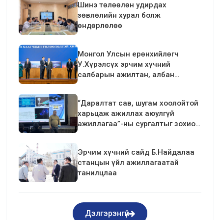
Шинэ төлөөлөн удирдах
зөвлөлийн хурал болж
өндөрлөлөө
Монгол Улсын ерөнхийлөгч
У.Хүрэлсүх эрчим хүчний
салбарын ажилтан, албан
хаагчдын төлөөлөлтэй уулзалт
хийлээ
“Даралтат сав, шугам хоолойтой
харьцаж ажиллах аюулгүй
ажиллагаа”-ны сургалтыг зохион
байгуулав.
Эрчим хүчний сайд Б.Найдалаа
станцын үйл ажиллагаатай
танилцлаа
Дэлгэрэнгүй