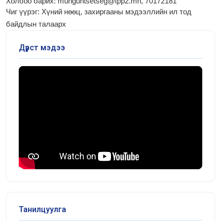
Холбоо барих: munguntsetseg@tpp2.mn, 70172181
Чиг үүрэг:
Хүний нөөц, захиргааны мэдээллийн ил тод
байдлын талаарх
Дүрст мэдээ
Танилцуулга