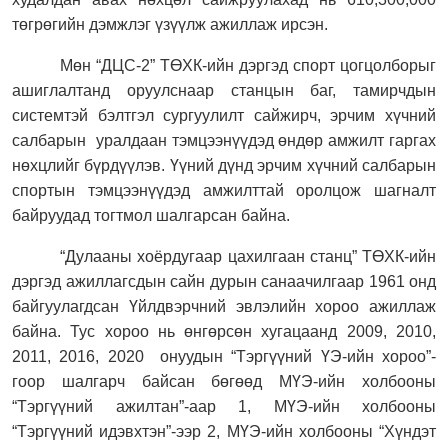
төгрөгийн дэмжлэг үзүүлж ажиллаж ирсэн.
Мөн “ДЦС-2” ТӨХК-ийн дэргэд спорт цогцолборыг
ашиглалтанд оруулснаар станцын баг, тамирчдын
системтэй бэлтгэл сургуулилт сайжирч, эрчим хүчний
салбарын
уралдаан тэмцээнүүдэд өндөр амжилт гаргах
нөхцлийг бүрдүүлэв. Үүний дүнд эрчим хүчний салбарын
спортын тэмцээнүүдэд амжилттай оролцож шагналт
байруудад тогтмол шалгарсан байна.
“Дулааны хоёрдугаар цахилгаан станц” ТӨХК-ийн
дэргэд ажиллагсдын сайн дурын санаачилгаар 1961 онд
байгуулагдсан Үйлдвэрчний эвлэлийн хороо ажиллаж
байна. Тус хороо нь өнгөрсөн хугацаанд 2009, 2010,
2011, 2016, 2020
онуудын “Тэргүүний ҮЭ-ийн хороо”-
гоор шалгарч байсан бөгөөд МҮЭ-ийн холбооны
“Тэргүүний ажилтан”-аар 1, МҮЭ-ийн холбооны
“Тэргүүний идэвхтэн”-ээр 2, МҮЭ-ийн холбооны “Хүндэт