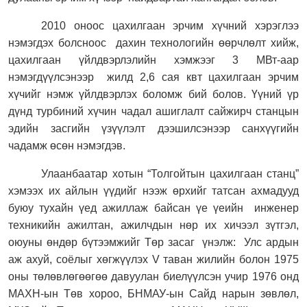
2010 оноос цахилгаан эрчим хүчний хэрэглээ
нэмэгдэх болсноос
дахин технологийн өөрчлөлт хийж,
цахилгаан үйлдвэрлэлийн хэмжээг 3 МВт-аар
нэмэгдүүлсэнээр
жилд 2,6 сая квт цахилгаан эрчим
хүчийг нэмж үйлдвэрлэх боломж бий болов. Үүний үр
дүнд турбиний хүчин чадал ашиглалт сайжирч станцын
эдийн засгийн үзүүлэлт дээшилсэнээр санхүүгийн
чадамж өсөн нэмэгдэв.
Улаанбаатар хотын “Толгойтын цахилгаан станц”
хэмээх их айлын үүдийг нээж өрхийг татсан ахмадууд
буюу тухайн үед ажиллаж байсан үе үеийн
инженер
техникийн ажилтан, ажилчдын нөр их хичээл зүтгэл,
оюуны өндөр бүтээмжийг Төр засаг
үнэлж:
Улс ардын
аж ахуй, соёлыг хөгжүүлэх
V
таван жилийн болон 1975
оны төлөвлөгөөгөө давуулан биелүүлсэн учир 1976 онд
МАХН-ын Төв хороо, БНМАУ-ын Сайд нарын зөвлөл,