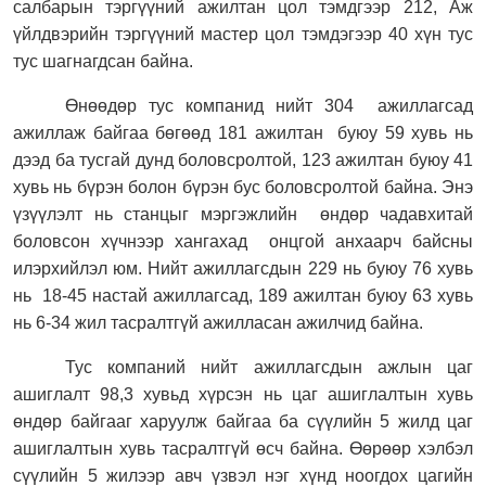
салбарын тэргүүний ажилтан цол тэмдгээр 212, Аж
үйлдвэрийн тэргүүний мастер цол тэмдэгээр 40 хүн тус
тус шагнагдсан байна.
Өнөөдөр тус компанид нийт 304
ажиллагсад
ажиллаж байгаа бөгөөд 181 ажилтан
буюу 59 хувь нь
дээд ба тусгай дунд боловсролтой, 123 ажилтан буюу 41
хувь нь бүрэн болон бүрэн бус боловсролтой байна. Энэ
үзүүлэлт нь станцыг мэргэжлийн
өндөр чадавхитай
боловсон хүчнээр хангахад
онцгой анхаарч байсны
илэрхийлэл юм. Нийт ажиллагсдын 229 нь буюу 76 хувь
нь
18-45 настай ажиллагсад, 189 ажилтан буюу 63 хувь
нь 6-34 жил тасралтгүй ажилласан ажилчид байна.
Тус компаний нийт ажиллагсдын ажлын цаг
ашиглалт 98,3 хувьд хүрсэн нь цаг ашиглалтын хувь
өндөр байгааг харуулж байгаа ба сүүлийн 5 жилд цаг
ашиглалтын хувь тасралтгүй өсч байна. Өөрөөр хэлбэл
сүүлийн 5 жилээр авч үзвэл нэг хүнд ноогдох цагийн