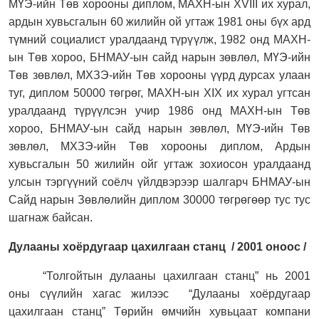
МҮЭ-ийн Төв хорооны диплом,
МАХН-ын
XVIII
их хурал,
ардын хувьсгалын 60 жилийн ой угтаж 1981 оны бүх ард
түмний социалист уралдаанд түрүүлж, 1982 онд МАХН-
ын Төв хороо, БНМАУ-ын сайд нарын зөвлөл, МҮЭ-ийн
Төв зөвлөл, МХЗЭ-ийн Төв хорооны үүрд дурсах улаан
туг, диплом 50000 төгрөг,
МАХН-ын
XIX
их хурал угтсан
уралдаанд түрүүлсэн учир 1986 онд МАХН-ын Төв
хороо, БНМАУ-ын сайд нарын зөвлөл, МҮЭ-ийн Төв
зөвлөл, МХЗЭ-ийн Төв хорооны диплом,
Ардын
хувьсгалын 50 жилийн ойг угтаж зохиосон уралдаанд
улсын тэргүүний соёлч үйлдвэрээр шалгарч БНМАУ-ын
Сайд нарын Зөвлөлийн диплом 30000 төгрөгөөр тус тус
шагнаж байсан.
Дулааны хоёрдугаар цахилгаан станц
/ 2001 оноос /
“Толгойтын дулааны цахилгаан станц” нь 2001
оны сүүлийн хагас жилээс
“Дулааны хоёрдугаар
цахилгаан станц” Төрийн өмчийн хувьцаат компани