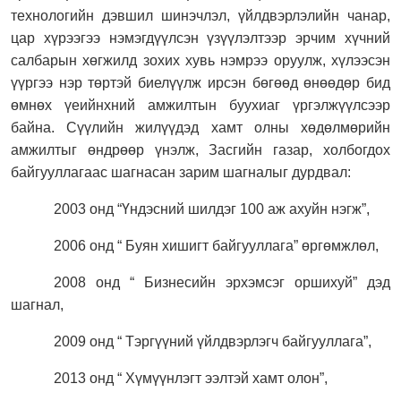
технологийн дэвшил шинэчлэл, үйлдвэрлэлийн чанар,
цар хүрээгээ нэмэгдүүлсэн үзүүлэлтээр эрчим хүчний
салбарын хөгжилд зохих хувь нэмрээ оруулж, хүлээсэн
үүргээ нэр төртэй биелүүлж ирсэн бөгөөд өнөөдөр бид
өмнөх үеийнхний амжилтын буухиаг үргэлжүүлсээр
байна. Сүүлийн жилүүдэд хамт олны хөдөлмөрийн
амжилтыг өндрөөр үнэлж, Засгийн газар, холбогдох
байгууллагаас шагнасан зарим шагналыг дурдвал:
2003 онд “Үндэсний шилдэг 100 аж ахуйн нэгж”,
2006 онд “ Буян хишигт байгууллага” өргөмжлөл,
2008 онд “ Бизнесийн эрхэмсэг оршихуй” дэд
шагнал,
2009 онд “ Тэргүүний үйлдвэрлэгч байгууллага”,
2013 онд “ Хүмүүнлэгт ээлтэй хамт олон”,