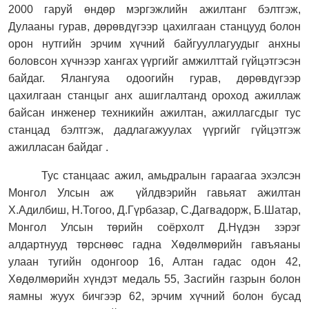
2000 гаруй өндөр мэргэжлийн ажилтанг бэлтгэж,
Дулааны гурав, дөрөвдүгээр цахилгаан станцууд болон
орон нутгийн эрчим хүчний байгууллагуудыг анхны
боловсон хүчнээр хангах үүргийг амжилттай гүйцэтгэсэн
байдаг. Ялангуяа одоогийн гурав, дөрөвдүгээр
цахилгаан станцыг анх ашиглалтанд ороход ажиллаж
байсан инженер техникийн ажилтан, ажиллагсдыг тус
станцад бэлтгэж, дадлагажуулах үүргийг гүйцэтгэж
ажилласан байдаг .
Тус станцаас ажил, амьдралын гараагаа эхэлсэн
Монгол Улсын аж
үйлдвэрийн гавьяат ажилтан
Х.Адилбиш, Н.Тогоо, Д.Гүрбазар, С.Дагвадорж, Б.Шатар,
Монгол Улсын төрийн соёрхолт Д.Нүдэн зэрэг
алдартнууд төрснөөс гадна Хөдөлмөрийн гавъяаны
улаан тугийн одонгоор 16, Алтан гадас одон
42
,
Хөдөлмөрийн хүндэт медаль 55, Засгийн газрын болон
яамны жуух бичгээр 62, эрчим хүчний болон бусад