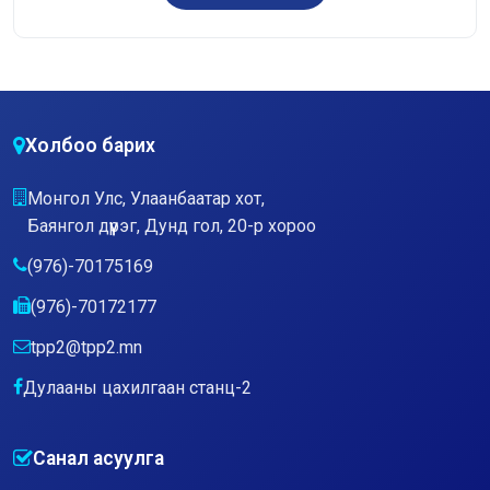
Холбоо барих
Монгол Улс, Улаанбаатар хот,
Баянгол дүүрэг, Дунд гол, 20-р хороо
(976)-70175169
(976)-70172177
tpp2@tpp2.mn
Дулааны цахилгаан станц-2
Санал асуулга