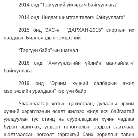
2014 онд “Тэргүүний үйлчлэгч байгууллага”,
2014 онд Шилдэг шимтгэл төлөгч байгууллага”
2015 онд ЭХС-н
“ДАРХАН-2015” спортын их
наадмын Биллъярдын тэмцээний
“Тэргүүн байр”-ын шагнал
2016 онд “Хүмүүнлэгийн үйлийн манлайлагч”
байгууллага
2019 онд “Эрчим хүчний салбарын ажил
мэргэжлийн уралдаан” тэргүүн байр
Улаанбаатар хотын цахилгаан, дулааны эрчим
хүчний хэрэглээний өсөлт жилээс жилд өсч байгаатай
уялдуулан тус станц нь суурилагдсан хүчин чадлаа
бүрэн ашиглах, үндсэн тоноглолын эвдрэл саатлаас
шалтгаалсан зогсолт гаргахгүй байх зорилгыг тавин