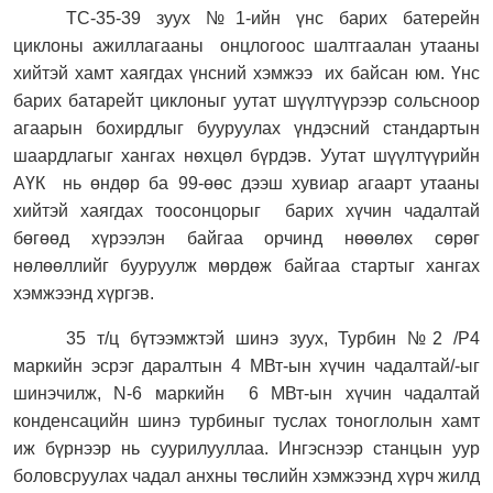
ТС-35-39 зуух №1-ийн үнс барих батерейн
циклоны ажиллагааны
онцлогоос шалтгаалан утааны
хийтэй хамт хаягдах үнсний хэмжээ
их байсан юм. Үнс
барих батарейт циклоныг уутат шүүлтүүрээр сольсноор
агаарын бохирдлыг бууруулах үндэсний стандартын
шаардлагыг хангах нөхцөл бүрдэв. Уутат шүүлтүүрийн
АҮК
нь өндөр ба 99-өөс дээш хувиар агаарт утааны
хийтэй хаягдах тоосонцорыг
барих хүчин чадалтай
бөгөөд хүрээлэн байгаа орчинд нөөөлөх сөрөг
нөлөөллийг бууруулж мөрдөж байгаа стартыг хангах
хэмжээнд хүргэв.
35 т/ц бүтээмжтэй шинэ зуух, Турбин №2 /Р4
маркийн эсрэг даралтын 4 МВт-ын хүчин чадалтай/-ыг
шинэчилж,
N-6
маркийн
6 МВт-ын хүчин чадалтай
конденсацийн шинэ турбиныг туслах тоноглолын хамт
иж бүрнээр нь суурилууллаа. Ингэснээр станцын уур
боловсруулах чадал анхны төслийн хэмжээнд хүрч жилд