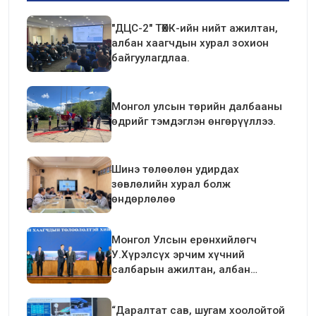
"ДЦС-2" ТӨХК-ийн нийт ажилтан,
албан хаагчдын хурал зохион
байгуулагдлаа.
Монгол улсын төрийн далбааны
өдрийг тэмдэглэн өнгөрүүллээ.
Шинэ төлөөлөн удирдах
зөвлөлийн хурал болж
өндөрлөлөө
Монгол Улсын ерөнхийлөгч
У.Хүрэлсүх эрчим хүчний
салбарын ажилтан, албан
хаагчдын төлөөлөлтэй уулзалт
хийлээ
“Даралтат сав, шугам хоолойтой