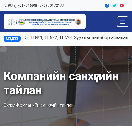
(976)-70175169
(976)-70172177
д К3, К5, ТГ№1, ТГ№2, ТГ№3, Зуухны нийлбэр ачаалал 120-
МЭДЭЭ
Компанийн санхүүгийн
тайлан
Эхлэл
Компанийн санхүүгийн тайлан