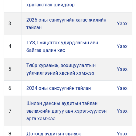
хөрөнгө актлах шийдвэр
2025 оны санхүүгийн хагас жилийн
3
Үзэх
тайлан
ТУЗ, Гүйцэтгэх удирдлагын авч
4
Үзэх
байгаа цалин хөлс
Төлбөр хураамж, зохицуулалтын
5
Үзэх
үйлчилгээний хөлсний хэмжээ
6
2024 оны санхүүгийн тайлан
Үзэх
Шилэн дансны аудитын тайлан
7
зөвлөмжийн дагуу авч хэрэгжүүлсэн
Үзэх
арга хэмжээ
8
Дотоод аудитын зөвлөмж
Үзэх