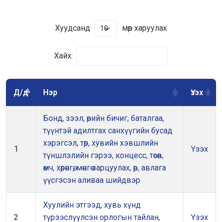
Хуудсанд
мөр харуулах
Хайх:
Д/д
Нэр
Үзэх
Бонд, зээл, өрийн бичиг, баталгаа,
түүнтэй адилтгах санхүүгийн бусад
хэрэгсэл, төр, хувийн хэвшлийн
1
Үзэх
түншлэлийн гэрээ, концесс, төсөв,
өмч, хөрөнгө, мөнгө зарцуулах, өр, авлага
үүсгэсэн аливаа шийдвэр
Хуулийн этгээд, хувь хүнд
2
түрээслүүлсэн орлогын тайлан,
Үзэх