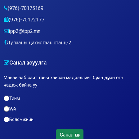
(976)-70175169
(976)-70172177
tpp2@tpp2.mn
Дулааны цахилгаан станц-2
Санал асуулга
Манай вэб сайт таны хайсан мэдээллийг бүрэн дүүрэн өгч
чадаж байна уу
Тийм
Үгүй
Боломжийн
Санал өгөх