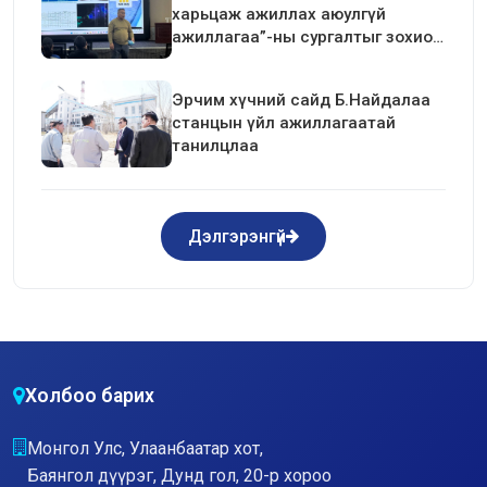
харьцаж ажиллах аюулгүй
ажиллагаа”-ны сургалтыг зохион
байгуулав.
Эрчим хүчний сайд Б.Найдалаа
станцын үйл ажиллагаатай
танилцлаа
Дэлгэрэнгүй
Холбоо барих
Монгол Улс, Улаанбаатар хот,
Баянгол дүүрэг, Дунд гол, 20-р хороо