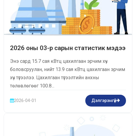
2026 оны 03-р сарын статистик мэдээ
Энэ сард 15.7 сая кВтц цахилгаан эрчим хүч
боловсруулан, нийт 13.9 сая кВтц цахилгаан эрчим
хүч түгээлээ. Цахилгаан түгээлтийн анхны
төлөвлөгөөг 100.8...
2026-04-01
Дэлгэрэнгүй