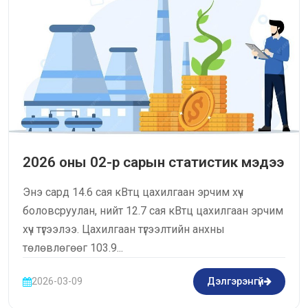
2026 оны 02-р сарын статистик мэдээ
Энэ сард 14.6 сая кВтц цахилгаан эрчим хүч
боловсруулан, нийт 12.7 сая кВтц цахилгаан эрчим
хүч түгээлээ. Цахилгаан түгээлтийн анхны
төлөвлөгөөг 103.9...
2026-03-09
Дэлгэрэнгүй