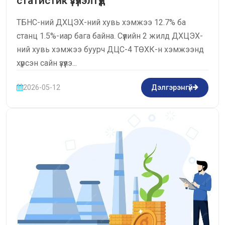
статистик үзүүлэлтүүд
ТБНС-ний ДХЦЭХ-ний хувь хэмжээ 12.7% ба
станц 1.5%-иар бага байна. Сүүлийн 2 жилд ДХЦЭХ-
ний хувь хэмжээ буурч ДЦС-4 ТӨХК-н хэмжээнд
хүрсэн сайн үзүүлэ...
2026-05-12
Дэлгэрэнгүй