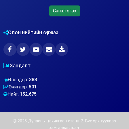
Санал өгөх
Олон нийтийн сүлжээ
Хандалт
Өнөөдөр:
388
Өчигдөр:
501
Нийт:
152,675
2025 Дулааны цахилгаан станц-2. Бүх эрх хуулиар
хамгаалагдсан.