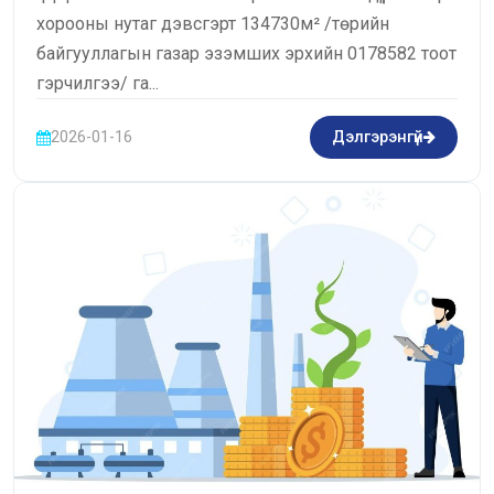
хорооны нутаг дэвсгэрт 134730м² /төрийн
байгууллагын газар эзэмших эрхийн 0178582 тоот
гэрчилгээ/ га...
2026-01-16
Дэлгэрэнгүй