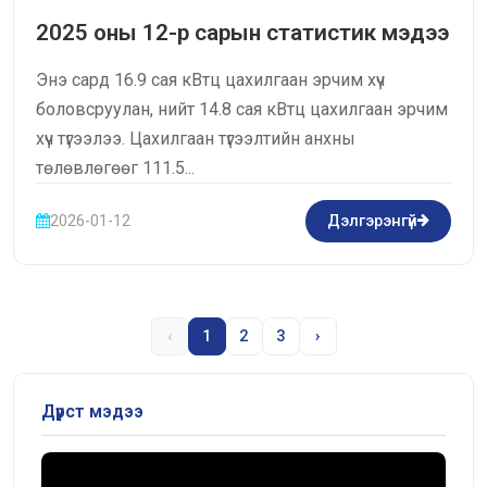
2025 оны 12-р сарын статистик мэдээ
Энэ сард 16.9 сая кВтц цахилгаан эрчим хүч
боловсруулан, нийт 14.8 сая кВтц цахилгаан эрчим
хүч түгээлээ. Цахилгаан түгээлтийн анхны
төлөвлөгөөг 111.5...
2026-01-12
Дэлгэрэнгүй
‹
1
2
3
›
Дүрст мэдээ