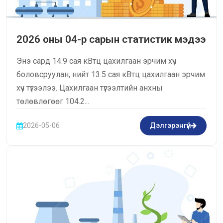
2026 оны 04-р сарын статистик мэдээ
Энэ сард 14.9 сая кВтц цахилгаан эрчим хүч
боловсруулан, нийт 13.5 сая кВтц цахилгаан эрчим
хүч түгээлээ. Цахилгаан түгээлтийн анхны
төлөвлөгөөг 104.2...
2026-05-06
Дэлгэрэнгүй