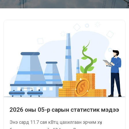
2026 оны 05-р сарын статистик мэдээ
Энэ сард 11.7 сая кВтц цахилгаан эрчим хүч