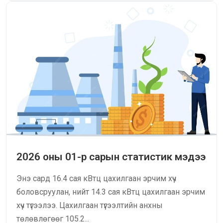
2026 оны 01-р сарын статистик мэдээ
Энэ сард 16.4 сая кВтц цахилгаан эрчим хүч
боловсруулан, нийт 14.3 сая кВтц цахилгаан эрчим
хүч түгээлээ. Цахилгаан түгээлтийн анхны
төлөвлөгөөг 105.2...