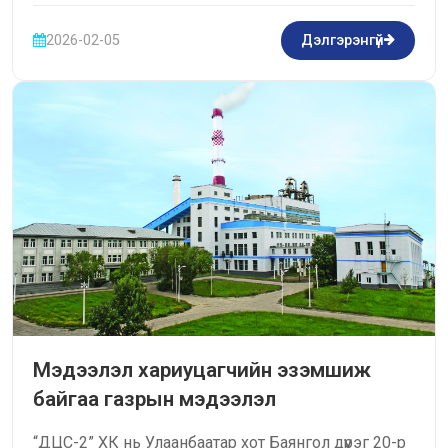
2026-02-05
Дэлгэрэнгүй
Мэдээлэл хариуцагчийн эзэмшиж
байгаа газрын мэдээлэл
“ДЦС-2” ХК нь Улаанбаатар хот Баянгол дүүрэг 20-р