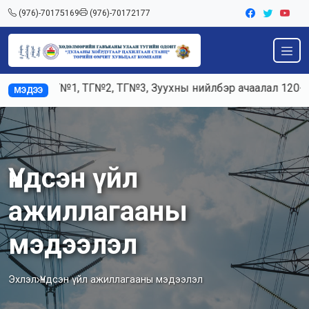
(976)-70175169
(976)-70172177
, ТГ№1, ТГ№2, ТГ№3, Зуухны нийлбэр ачаалал 120-125тн/ц,
МЭДЭЭ
Үндсэн үйл
ажиллагааны
мэдээлэл
Эхлэл
Үндсэн үйл ажиллагааны мэдээлэл