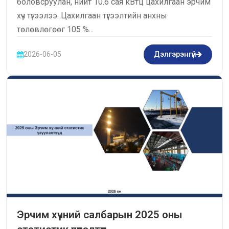
боловсруулан, нийт 10.6 сая кВтц цахилгаан эрчим
хүч түгээлээ. Цахилгаан түгээлтийн анхны
төлөвлөгөөг 105 %...
2026-06-05
Дэлгэрэнгүй
Эрчим хүчний салбарын 2025 оны