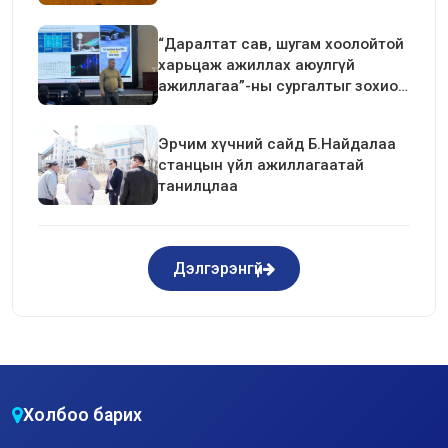
хаагчдын төлөөлөлтэй уулзалт
хийлээ
“Даралтат сав, шугам хоолойтой
харьцаж ажиллах аюулгүй
ажиллагаа”-ны сургалтыг зохион
байгуулав.
Эрчим хүчний сайд Б.Найдалаа
станцын үйл ажиллагаатай
танилцлаа
Дэлгэрэнгүй
Холбоо барих