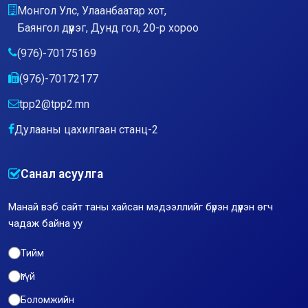
Монгол Улс, Улаанбаатар хот,
Баянгол дүүрэг, Дунд гол, 20-р хороо
(976)-70175169
(976)-70172177
tpp2@tpp2.mn
Дулааны цахилгаан станц-2
Санал асуулга
Манай вэб сайт таны хайсан мэдээллийг бүрэн дүүрэн өгч
чадаж байна уу
Тийм
Үгүй
Боломжийн