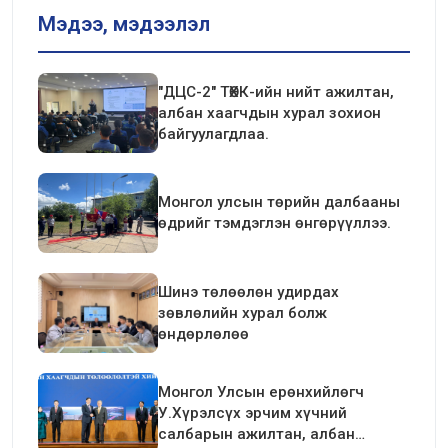
Мэдээ, мэдээлэл
"ДЦС-2" ТӨХК-ийн нийт ажилтан,
албан хаагчдын хурал зохион
байгуулагдлаа.
Монгол улсын төрийн далбааны
өдрийг тэмдэглэн өнгөрүүллээ.
Шинэ төлөөлөн удирдах
зөвлөлийн хурал болж
өндөрлөлөө
Монгол Улсын ерөнхийлөгч
У.Хүрэлсүх эрчим хүчний
салбарын ажилтан, албан