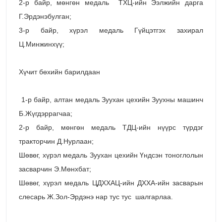
2-р байр, мөнгөн медаль
ТХЦ-ийн Ээлжийн дарга
Г.Эрдэнэбулган;
3-р байр, хүрэл медаль Гүйцэтгэх захирал
Ц.Минжинхүү;
Хүчит бөхийн барилдаан
1-р байр, алтан медаль Зуухан цехийн Зуухны машинч
Б.Жүгдэррагчаа;
2-р байр, мөнгөн медаль ТДЦ-ийн нүүрс түрдэг
тракторчин Д.Нурлаан;
Шөвөг, хүрэл медаль Зуухан цехийн Үндсэн тоноглолын
засварчин Э.Мөнхбат;
Шөвөг, хүрэл медаль ЦДХХАЦ-ийн ДХХА-ийн засварын
слесарь Ж.Зол-Эрдэнэ нар тус тус
шалгарлаа.