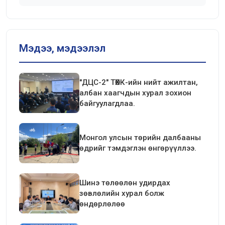
Мэдээ, мэдээлэл
"ДЦС-2" ТӨХК-ийн нийт ажилтан,
албан хаагчдын хурал зохион
байгуулагдлаа.
Монгол улсын төрийн далбааны
өдрийг тэмдэглэн өнгөрүүллээ.
Шинэ төлөөлөн удирдах
зөвлөлийн хурал болж
өндөрлөлөө