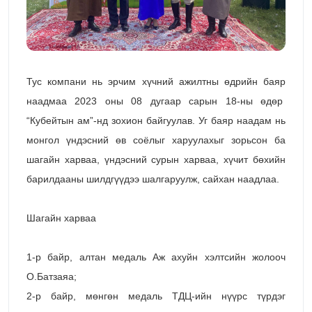
Тус компани нь эрчим хүчний ажилтны өдрийн баяр
наадмаа 2023 оны 08 дугаар сарын 18-ны өдөр
“Кубейтын ам”-нд зохион байгуулав. Уг баяр наадам нь
монгол үндэсний өв соёлыг харуулахыг зорьсон ба
шагайн харваа, үндэсний сурын харваа, хүчит бөхийн
барилдааны шилдгүүдээ шалгаруулж, сайхан наадлаа.
Шагайн харваа
1-р байр, алтан медаль Аж ахуйн хэлтсийн жолооч
О.Батзаяа;
2-р байр, мөнгөн медаль ТДЦ-ийн нүүрс түрдэг