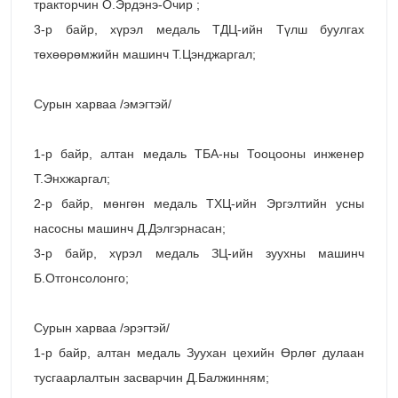
тракторчин О.Эрдэнэ-Очир ;
3-р байр, хүрэл медаль ТДЦ-ийн Түлш буулгах
төхөөрөмжийн машинч Т.Цэнджаргал;
Сурын харваа /эмэгтэй/
1-р байр, алтан медаль ТБА-ны Тооцооны инженер
Т.Энхжаргал;
2-р байр, мөнгөн медаль ТХЦ-ийн Эргэлтийн усны
насосны машинч Д.Дэлгэрнасан;
3-р байр, хүрэл медаль ЗЦ-ийн зуухны машинч
Б.Отгонсолонго;
Сурын харваа /эрэгтэй/
1-р байр, алтан медаль Зуухан цехийн Өрлөг дулаан
тусгаарлалтын засварчин Д.Балжинням;