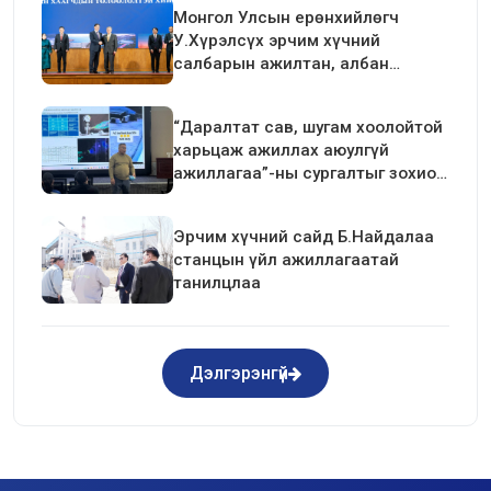
Монгол Улсын ерөнхийлөгч
У.Хүрэлсүх эрчим хүчний
салбарын ажилтан, албан
хаагчдын төлөөлөлтэй уулзалт
хийлээ
“Даралтат сав, шугам хоолойтой
харьцаж ажиллах аюулгүй
ажиллагаа”-ны сургалтыг зохион
байгуулав.
Эрчим хүчний сайд Б.Найдалаа
станцын үйл ажиллагаатай
танилцлаа
Дэлгэрэнгүй