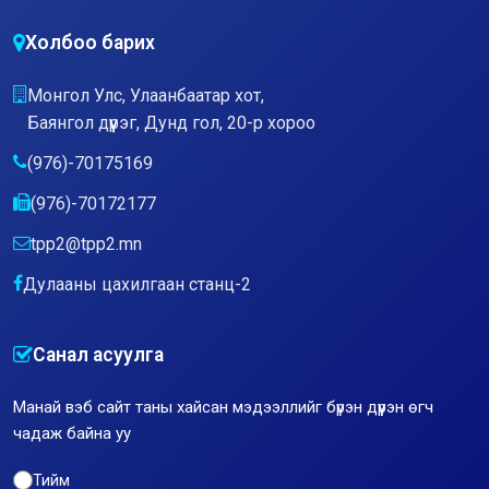
Холбоо барих
Монгол Улс, Улаанбаатар хот,
Баянгол дүүрэг, Дунд гол, 20-р хороо
(976)-70175169
(976)-70172177
tpp2@tpp2.mn
Дулааны цахилгаан станц-2
Санал асуулга
Манай вэб сайт таны хайсан мэдээллийг бүрэн дүүрэн өгч
чадаж байна уу
Тийм