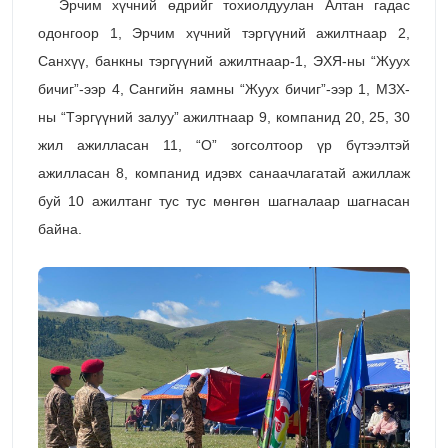
Эрчим хүчний өдрийг тохиолдуулан Алтан гадас
одонгоор 1, Эрчим хүчний тэргүүний ажилтнаар 2,
Санхүү, банкны тэргүүний ажилтнаар-1, ЭХЯ-ны “Жуух
бичиг”-ээр 4, Сангийн яамны “Жуух бичиг”-ээр 1, МЗХ-
ны “Тэргүүний залуу” ажилтнаар 9, компанид 20, 25, 30
жил ажилласан 11, “О” зогсолтоор үр бүтээлтэй
ажилласан 8, компанид идэвх санаачлагатай ажиллаж
буй 10 ажилтанг тус тус мөнгөн шагналаар шагнасан
байна.