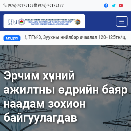
(976)-70175169
(976)-70172177
 ТГ№3, Зуухны нийлбэр ачаалал 120-125тн/ц, Цахилгаан ач
МЭДЭЭ
Эрчим хүчний
ажилтны өдрийн баяр
наадам зохион
байгуулагдав