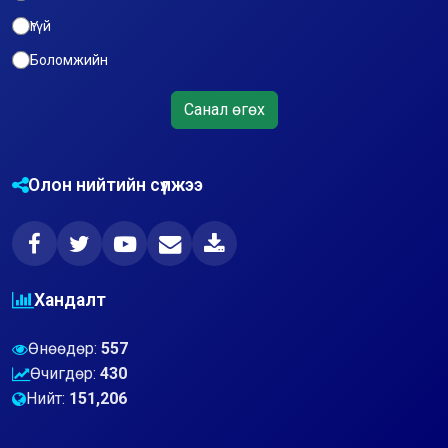
Үгүй
Боломжийн
Санал өгөх
Олон нийтийн сүлжээ
Хандалт
Өнөөдөр:
557
Өчигдөр:
430
Нийт:
151,206