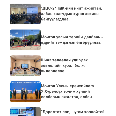
"ДЦС-2" ТӨХК-ийн нийт ажилтан,
албан хаагчдын хурал зохион
байгуулагдлаа.
Монгол улсын төрийн далбааны
өдрийг тэмдэглэн өнгөрүүллээ.
Шинэ төлөөлөн удирдах
зөвлөлийн хурал болж
өндөрлөлөө
Монгол Улсын ерөнхийлөгч
У.Хүрэлсүх эрчим хүчний
салбарын ажилтан, албан
хаагчдын төлөөлөлтэй уулзалт
хийлээ
“Даралтат сав, шугам хоолойтой