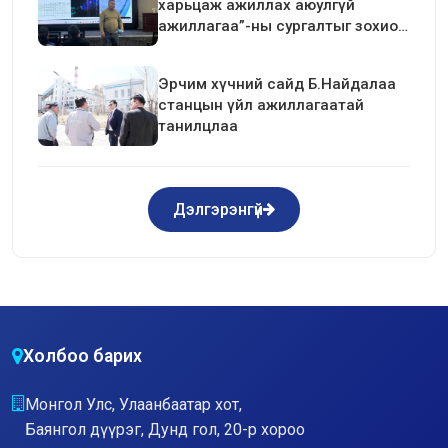
харьцаж ажиллах аюулгүй
ажиллагаа”-ны сургалтыг зохион
байгуулав.
Эрчим хүчний сайд Б.Найдалаа
станцын үйл ажиллагаатай
танилцлаа
Дэлгэрэнгүй
Холбоо барих
Монгол Улс, Улаанбаатар хот,
Баянгол дүүрэг, Дунд гол, 20-р хороо