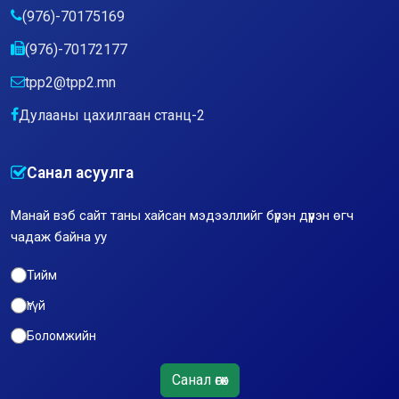
(976)-70175169
(976)-70172177
tpp2@tpp2.mn
Дулааны цахилгаан станц-2
Санал асуулга
Манай вэб сайт таны хайсан мэдээллийг бүрэн дүүрэн өгч
чадаж байна уу
Тийм
Үгүй
Боломжийн
Санал өгөх