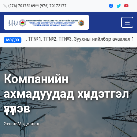
(976)-70175169
(976)-70172177
 К5, ТГ№1, ТГ№2, ТГ№3, Зуухны нийлбэр ачаалал 120-125тн
МЭДЭЭ
Компанийн
ахмадуудад хүндэтгэл
үзүүлэв
Эхлэл
Мэдээлэл