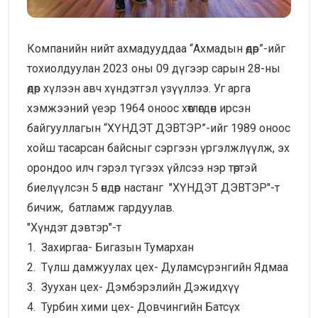
Компанийн нийт ахмадууддаа “Ахмадын өдөр”-ийг
тохиолдуулан 2023 оны 09 дүгээр сарын 28-ны
өдөр хүлээн авч хүндэтгэл үзүүллээ. Уг арга
хэмжээний үеэр 1964 оноос хөтлөгдөн ирсэн
байгууллагын “ХҮНДЭТ ДЭВТЭР”-ийг 1989 оноос
хойш тасарсан байсныг сэргээн үргэлжлүүлж, эх
орондоо илч гэрэл түгээх үйлсээ нэр төртэй
биелүүлсэн 5 өндөр настанг "ХҮНДЭТ ДЭВТЭР"-т
бичиж, батламж гардуулав.
"Хүндэт дэвтэр"-т
1. Захиргаа- Бигазын Тумархан
2. Түлш дамжуулах цех- Дуламсүрэнгийн Ядмаа
3. Зуухан цех- Дэмбэрэлийн Дэжидхүү
4. Турбин хими цех- Довчингийн Батсүх