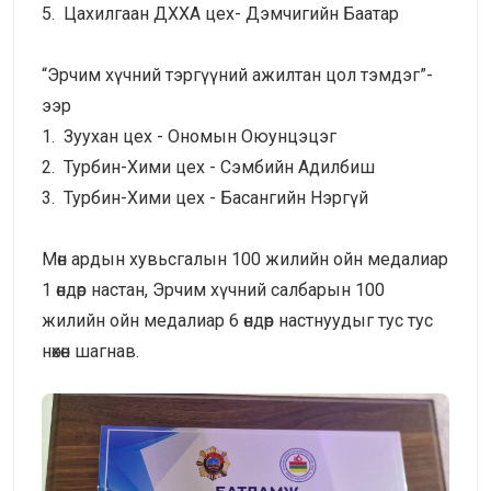
5. Цахилгаан ДХХА цех- Дэмчигийн Баатар
“Эрчим хүчний тэргүүний ажилтан цол тэмдэг”-
ээр
1. Зуухан цех - Ономын Оюунцэцэг
2. Турбин-Хими цех - Сэмбийн Адилбиш
3. Турбин-Хими цех - Басангийн Нэргүй
Мөн ардын хувьсгалын 100 жилийн ойн медалиар
1 өндөр настан, Эрчим хүчний салбарын 100
жилийн ойн медалиар 6 өндөр настнуудыг тус тус
нөхөн шагнав.