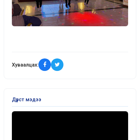
Хуваалцах:
Дүрст мэдээ