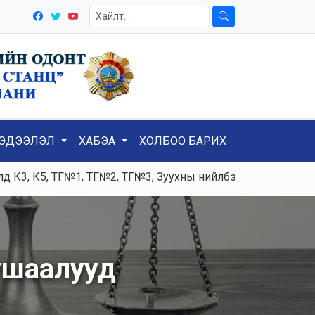
ЭДЭЭЛЭЛ
ХАБЭА
ХОЛБОО БАРИХ
 К5, ТГ№1, ТГ№2, ТГ№3, Зуухны нийлбэр ачаалал 120-125тн
ушаалууд