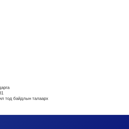
дарга
81
ил тод байдлын талаарх