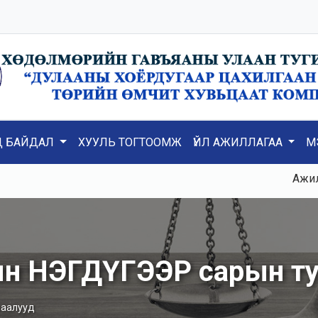
Д БАЙДАЛ
ХУУЛЬ ТОГТООМЖ
ҮЙЛ АЖИЛЛАГАА
М
Ажилд К3,
лын НЭГДҮГЭЭР сарын т
шаалууд