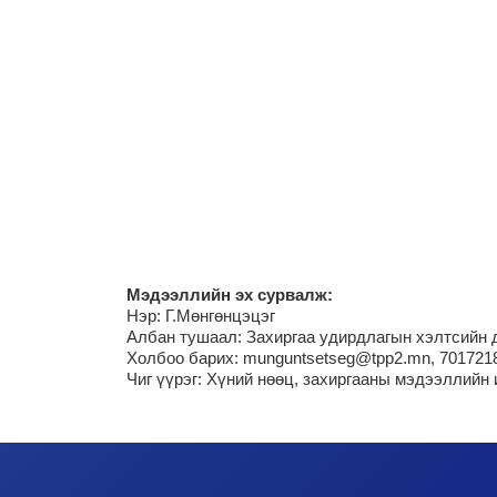
М
эдээллийн эх сурвалж:
Нэр:
Г.Мөнгөнцэцэг
Албан тушаал: Захиргаа удирдлагын хэлтсийн 
Холбоо барих: munguntsetseg@tpp2.mn, 701721
Чиг үүрэг:
Хүний нөөц, захиргааны мэдээллийн 