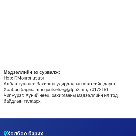
М
эдээллийн эх сурвалж:
Нэр:
Г.Мөнгөнцэцэг
Албан тушаал: Захиргаа удирдлагын хэлтсийн дарга
Холбоо барих: munguntsetseg@tpp2.mn, 70172181
Чиг үүрэг:
Хүний нөөц, захиргааны мэдээллийн ил тод
байдлын талаарх
Холбоо барих