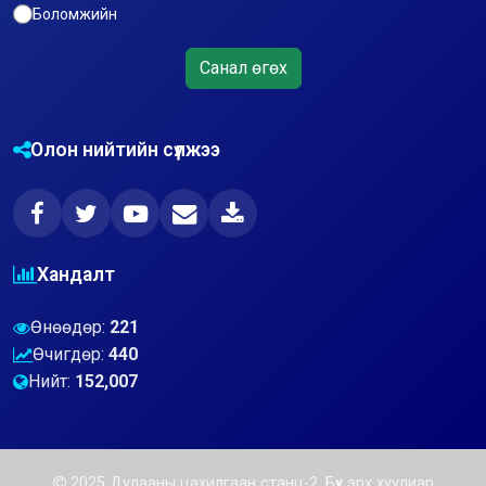
Боломжийн
Санал өгөх
Олон нийтийн сүлжээ
Хандалт
Өнөөдөр:
221
Өчигдөр:
440
Нийт:
152,007
2025 Дулааны цахилгаан станц-2. Бүх эрх хуулиар