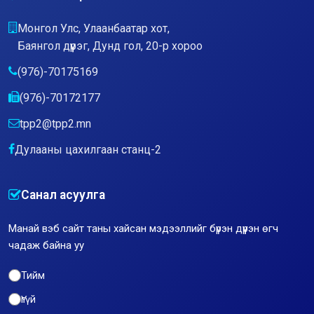
Монгол Улс, Улаанбаатар хот,
Баянгол дүүрэг, Дунд гол, 20-р хороо
(976)-70175169
(976)-70172177
tpp2@tpp2.mn
Дулааны цахилгаан станц-2
Санал асуулга
Манай вэб сайт таны хайсан мэдээллийг бүрэн дүүрэн өгч
чадаж байна уу
Тийм
Үгүй