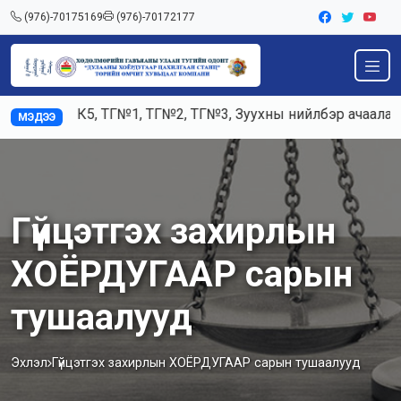
(976)-70175169
(976)-70172177
жилд К3, К5, ТГ№1, ТГ№2, ТГ№3, Зуухны нийлбэр ачаалал 1
МЭДЭЭ
Гүйцэтгэх захирлын
ХОЁРДУГААР сарын
тушаалууд
Эхлэл
Гүйцэтгэх захирлын ХОЁРДУГААР сарын тушаалууд