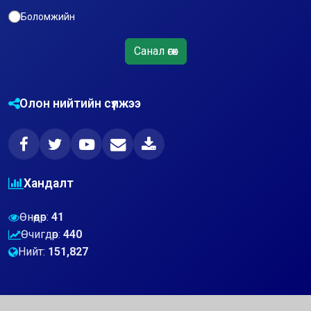
Боломжийн
Санал өгөх
Олон нийтийн сүлжээ
Хандалт
Өнөөдөр:
41
Өчигдөр:
440
Нийт:
151,827