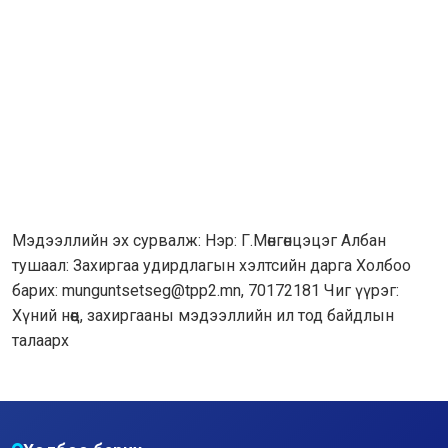
Мэдээллийн эх сурвалж: Нэр: Г.Мөнгөнцэцэг Албан
тушаал: Захиргаа удирдлагын хэлтсийн дарга Холбоо
барих: munguntsetseg@tpp2.mn, 70172181 Чиг үүрэг:
Хүний нөөц, захиргааны мэдээллийн ил тод байдлын
талаарх