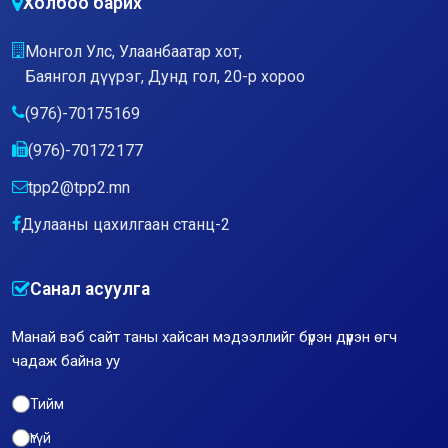
Холбоо барих
Монгол Улс, Улаанбаатар хот,
Баянгол дүүрэг, Дунд гол, 20-р хороо
(976)-70175169
(976)-70172177
tpp2@tpp2.mn
Дулааны цахилгаан станц-2
Санал асуулга
Манай вэб сайт таны хайсан мэдээллийг бүрэн дүүрэн өгч
чадаж байна уу
Тийм
Үгүй