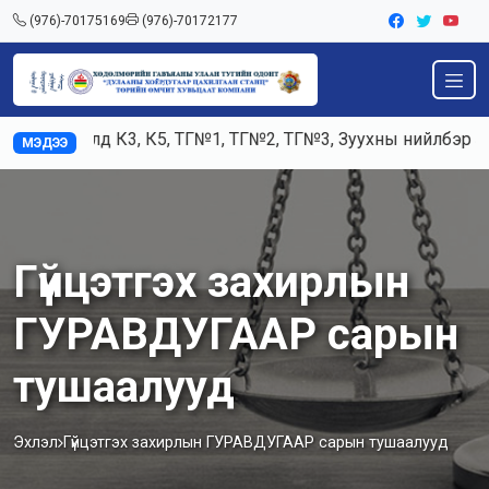
(976)-70175169
(976)-70172177
Ажилд К3, К5, ТГ№1, ТГ№2, ТГ№3, Зуухны нийлбэр ачаа
МЭДЭЭ
Гүйцэтгэх захирлын
ГУРАВДУГААР сарын
тушаалууд
Эхлэл
Гүйцэтгэх захирлын ГУРАВДУГААР сарын тушаалууд