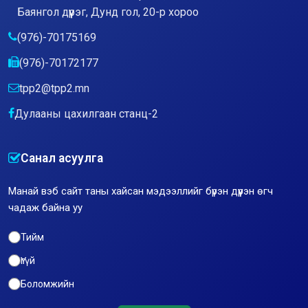
Баянгол дүүрэг, Дунд гол, 20-р хороо
(976)-70175169
(976)-70172177
tpp2@tpp2.mn
Дулааны цахилгаан станц-2
Санал асуулга
Манай вэб сайт таны хайсан мэдээллийг бүрэн дүүрэн өгч
чадаж байна уу
Тийм
Үгүй
Боломжийн