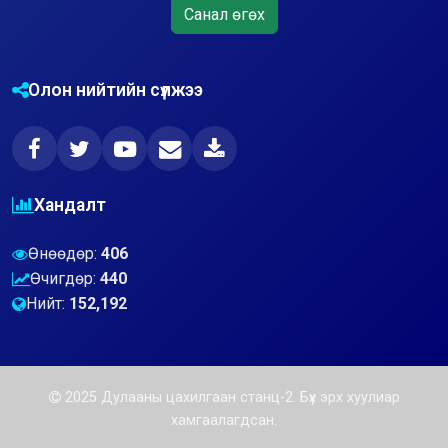
Санал өгөх
Олон нийтийн сүлжээ
Хандалт
Өнөөдөр:
406
Өчигдөр:
440
Нийт:
152,192
2025 Дулааны цахилгаан станц-2. Бүх эрх хуулиар
хамгаалагдсан.