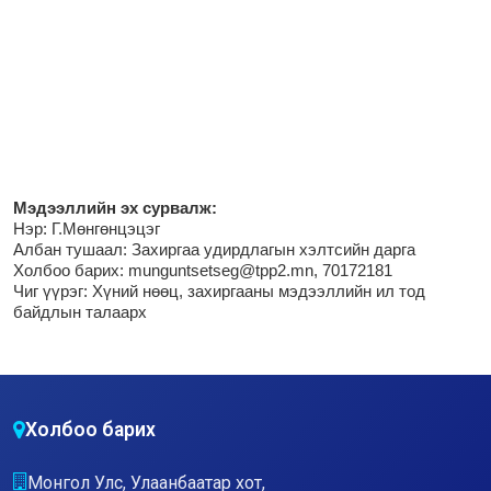
М
эдээллийн эх сурвалж:
Нэр:
Г.Мөнгөнцэцэг
Албан тушаал: Захиргаа удирдлагын хэлтсийн дарга
Холбоо барих: munguntsetseg@tpp2.mn, 70172181
Чиг үүрэг:
Хүний нөөц, захиргааны мэдээллийн ил тод
байдлын талаарх
Холбоо барих
Монгол Улс, Улаанбаатар хот,