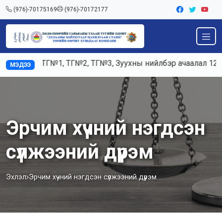
(976)-70175169
(976)-70172177
 К3, К5, ТГ№1, ТГ№2, ТГ№3, Зуухны нийлбэр ачаалал 120-1
МЭДЭЭ
Эрчим хүчний нэгдсэн
сүлжээний дүрэм
Эхлэл
Эрчим хүчний нэгдсэн сүлжээний дүрэм