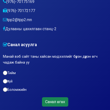
(976)-70175169
(976)-70172177
tpp2@tpp2.mn
Дулааны цахилгаан станц-2
Санал асуулга
Манай вэб сайт таны хайсан мэдээллийг бүрэн дүүрэн өгч
чадаж байна уу
Тийм
Үгүй
Боломжийн
Санал өгөх