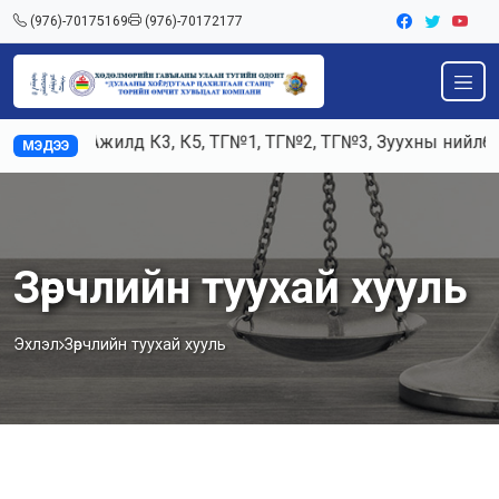
(976)-70175169
(976)-70172177
Ажилд К3, К5, ТГ№1, ТГ№2, ТГ№3, Зуухны нийлбэр 
МЭДЭЭ
Зөрчлийн туухай хууль
Эхлэл
Зөрчлийн туухай хууль