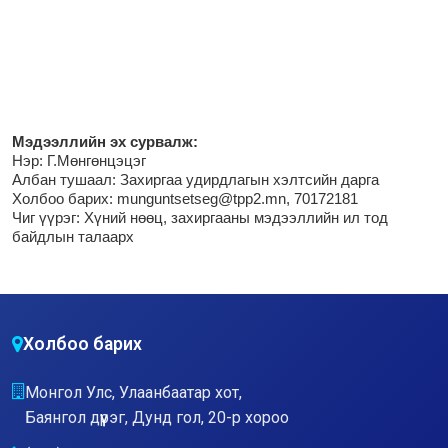
М
эдээллийн эх сурвалж:
Нэр:
Г.Мөнгөнцэцэг
Албан тушаал: Захиргаа удирдлагын хэлтсийн дарга
Холбоо барих: munguntsetseg@tpp2.mn, 70172181
Чиг үүрэг:
Хүний нөөц, захиргааны мэдээллийн ил тод
байдлын талаарх
Холбоо барих
Монгол Улс, Улаанбаатар хот,
Баянгол дүүрэг, Дунд гол, 20-р хороо