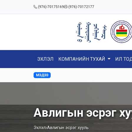
(976)-70175169
(976)-70172177
ЭХЛЭЛ
КОМПАНИЙН ТУХАЙ
ИЛ ТО
МЭДЭЭ
Авлигын эсрэг ху
Эхлэл
Авлигын эсрэг хууль