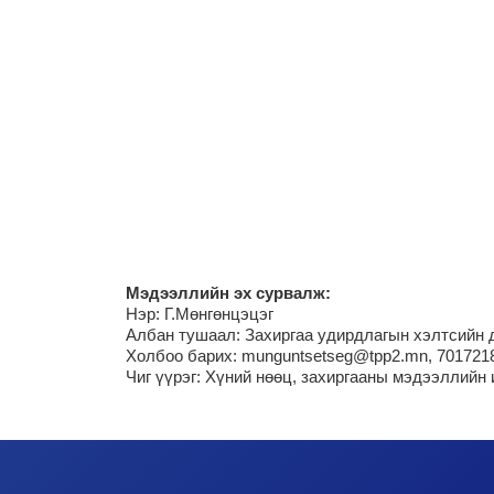
М
эдээллийн эх сурвалж:
Нэр:
Г.Мөнгөнцэцэг
Албан тушаал: Захиргаа удирдлагын хэлтсийн 
Холбоо барих: munguntsetseg@tpp2.mn, 701721
Чиг үүрэг:
Хүний нөөц, захиргааны мэдээллийн 