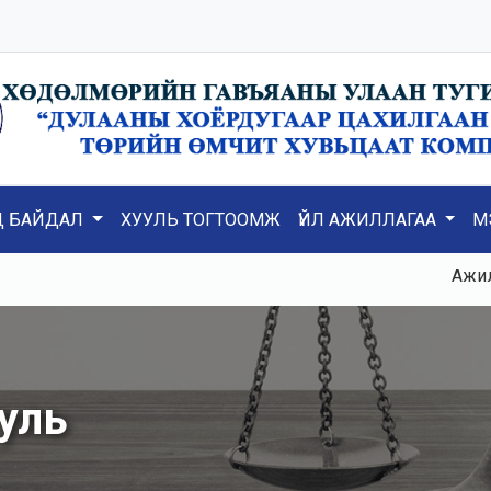
Д БАЙДАЛ
ХУУЛЬ ТОГТООМЖ
ҮЙЛ АЖИЛЛАГАА
М
Ажилд К3,
уль