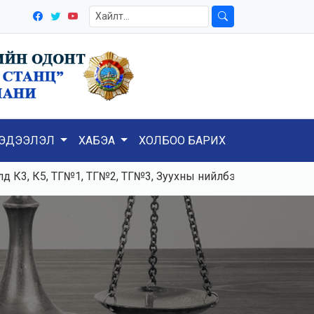
ЭДЭЭЛЭЛ
ХАБЭА
ХОЛБОО БАРИХ
 К5, ТГ№1, ТГ№2, ТГ№3, Зуухны нийлбэр ачаалал 120-125тн