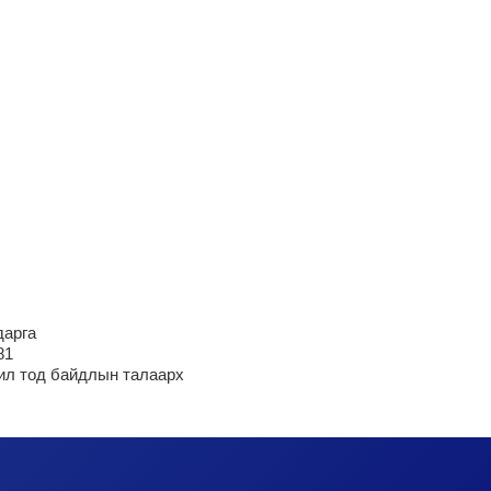
дарга
81
ил тод байдлын талаарх