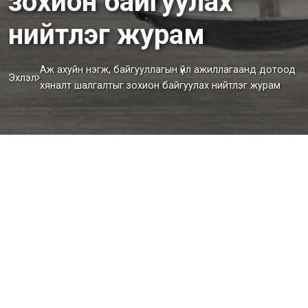
зохион байгуулах
нийтлэг журам
Аж ахуйн нэгж, байгууллагын үйл ажиллагаанд дотоод
Эхлэл
хяналт шалгалтыг зохион байгуулах нийтлэг журам