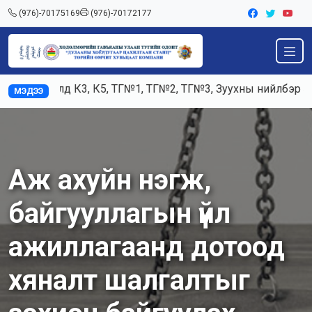
(976)-70175169
(976)-70172177
Ажилд К3, К5, ТГ№1, ТГ№2, ТГ№3, Зуухны нийлбэр ачаа
МЭДЭЭ
Аж ахуйн нэгж,
байгууллагын үйл
ажиллагаанд дотоод
хяналт шалгалтыг