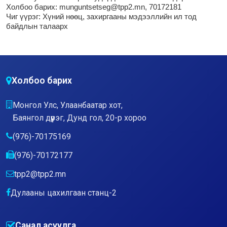
Холбоо барих: munguntsetseg@tpp2.mn, 70172181
Чиг үүрэг:
Хүний нөөц, захиргааны мэдээллийн ил тод
байдлын талаарх
Холбоо барих
Монгол Улс, Улаанбаатар хот,
Баянгол дүүрэг, Дунд гол, 20-р хороо
(976)-70175169
(976)-70172177
tpp2@tpp2.mn
Дулааны цахилгаан станц-2
Санал асуулга