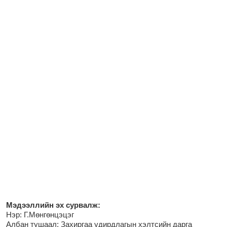
М
эдээллийн эх сурвалж:
Нэр:
Г.Мөнгөнцэцэг
Албан тушаал: Захиргаа удирдлагын хэлтсийн дарга