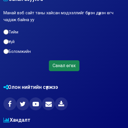
Манай вэб сайт таны хайсан мэдээллийг бүрэн дүүрэн өгч
чадаж байна уу
Тийм
Үгүй
Боломжийн
Санал өгөх
Олон нийтийн сүлжээ
Хандалт