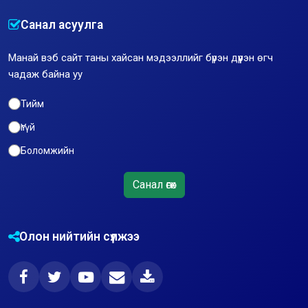
Санал асуулга
Манай вэб сайт таны хайсан мэдээллийг бүрэн дүүрэн өгч
чадаж байна уу
Тийм
Үгүй
Боломжийн
Санал өгөх
Олон нийтийн сүлжээ