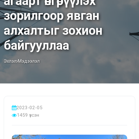
агаарт өнгөрүүлэх
зорилгоор явган
алхалтыг зохион
байгууллаа
Эхлэл
Мэдээлэл
2023-02-05
1459 үзсэн