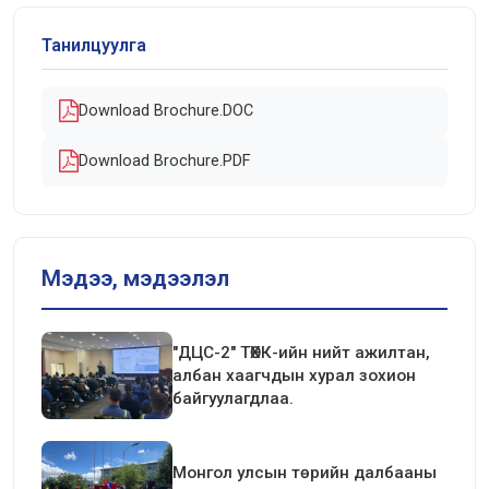
Танилцуулга
Download Brochure.DOC
Download Brochure.PDF
Мэдээ, мэдээлэл
"ДЦС-2" ТӨХК-ийн нийт ажилтан,
албан хаагчдын хурал зохион
байгуулагдлаа.
Монгол улсын төрийн далбааны