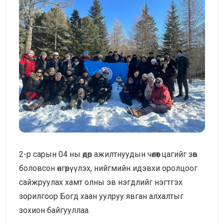
2-р сарын 04 ны өдөр ажилтнуудын чөлөөт цагийг зөв
боловсон өнгөрүүлэх, нийгмийн идэвхи оролцоог
сайжруулах хамт олны эв нэгдлийг нэгтгэх
зорилгоор Богд хаан уулруу явган алхалтыг
зохион байгууллаа.