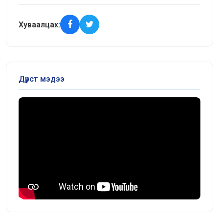
Хуваалцах:
Дүрст мэдээ