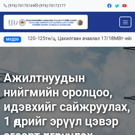
(976)-70175169
(976)-70172177
аалал 120-125тн/ц, Цахилгаан ачаалал 17/18МВт-ийн хувьс
МЭДЭЭ
Ажилтнуудын
нийгмийн оролцоо,
идэвхийг сайжруулах,
1 өдрийг эрүүл цэвэр