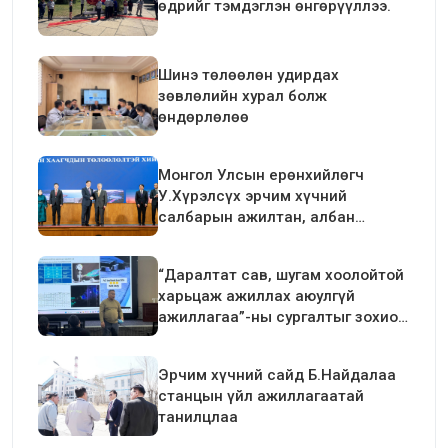
өдрийг тэмдэглэн өнгөрүүллээ.
Шинэ төлөөлөн удирдах
зөвлөлийн хурал болж
өндөрлөлөө
Монгол Улсын ерөнхийлөгч
У.Хүрэлсүх эрчим хүчний
салбарын ажилтан, албан
хаагчдын төлөөлөлтэй уулзалт
хийлээ
“Даралтат сав, шугам хоолойтой
харьцаж ажиллах аюулгүй
ажиллагаа”-ны сургалтыг зохион
байгуулав.
Эрчим хүчний сайд Б.Найдалаа
станцын үйл ажиллагаатай
танилцлаа