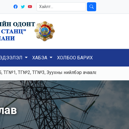
ЭДЭЭЛЭЛ
ХАБЭА
ХОЛБОО БАРИХ
Г№2, ТГ№3, Зуухны нийлбэр ачаалал 120-125тн/ц, Цахилгаа
лав