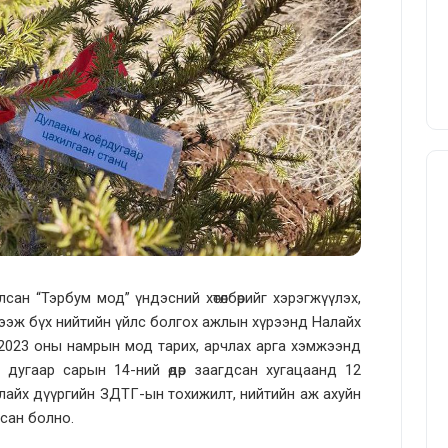
н “Тэрбум мод” үндэсний хөтөлбөрийг хэрэгжүүлэх,
гээж бүх нийтийн үйлс болгох ажлын хүрээнд Налайх
2023 оны намрын мод тарих, арчлах арга хэмжээнд
дугаар сарын 14-ний өдөр заагдсан хугацаанд 12
алайх дүүргийн ЗДТГ-ын тохижилт, нийтийн аж ахуйн
сан болно.