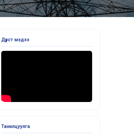
Дүрст мэдээ
Танилцуулга