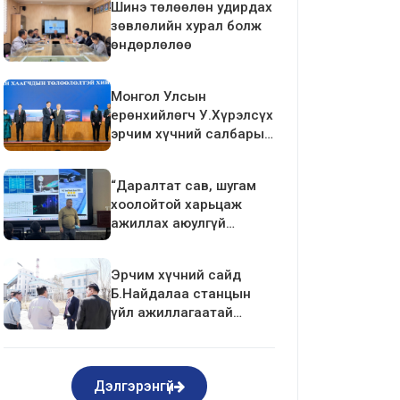
Шинэ төлөөлөн удирдах
зөвлөлийн хурал болж
өндөрлөлөө
Монгол Улсын
ерөнхийлөгч У.Хүрэлсүх
эрчим хүчний салбарын
ажилтан, албан
хаагчдын төлөөлөлтэй
“Даралтат сав, шугам
уулзалт хийлээ
хоолойтой харьцаж
ажиллах аюулгүй
ажиллагаа”-ны
сургалтыг зохион
Эрчим хүчний сайд
байгуулав.
Б.Найдалаа станцын
үйл ажиллагаатай
танилцлаа
Дэлгэрэнгүй