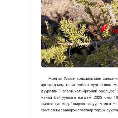
Монгол Улсын Ерөнхийлөгчийн санаачилса
иргэдэд мод тарих соёлыг сурталчлан тү
дүүргийн “Ногоон хот-Иргэний оролцоо” 
манай байгууллага нэгдэж 2023 оны 10 
ширхэг хус мод, 1ширхэг гацуур модыг Н
хамт олны зааварчилгаагаар тарьж суулга