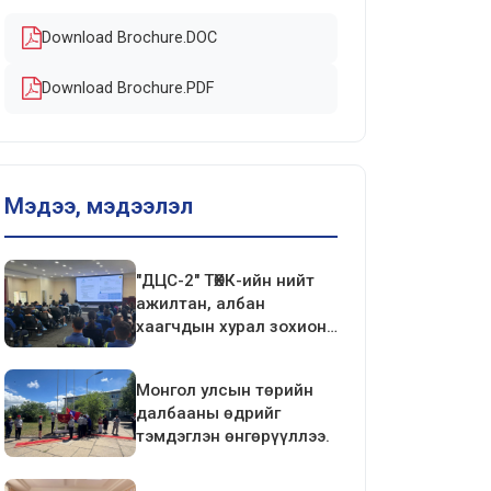
Download Brochure.DOC
Download Brochure.PDF
Мэдээ, мэдээлэл
"ДЦС-2" ТӨХК-ийн нийт
ажилтан, албан
хаагчдын хурал зохион
байгуулагдлаа.
Монгол улсын төрийн
далбааны өдрийг
тэмдэглэн өнгөрүүллээ.