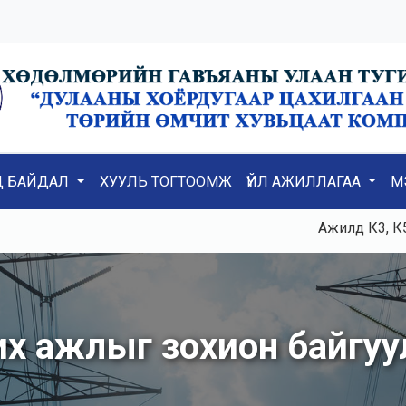
Д БАЙДАЛ
ХУУЛЬ ТОГТООМЖ
ҮЙЛ АЖИЛЛАГАА
М
Ажилд К3, К5, ТГ№1, Т
х ажлыг зохион байгуу