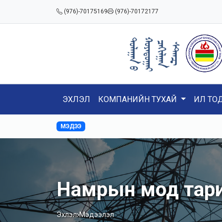
(976)-70175169
(976)-70172177
ЭХЛЭЛ
КОМПАНИЙН ТУХАЙ
ИЛ ТО
МЭДЭЭ
Намрын мод тари
Эхлэл
Мэдээлэл