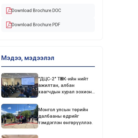
Download Brochure.DOC
Download Brochure.PDF
Мэдээ, мэдээлэл
"ДЦС-2" ТӨХК-ийн нийт
ажилтан, албан
хаагчдын хурал зохион
байгуулагдлаа.
Монгол улсын төрийн
далбааны өдрийг
тэмдэглэн өнгөрүүллээ.