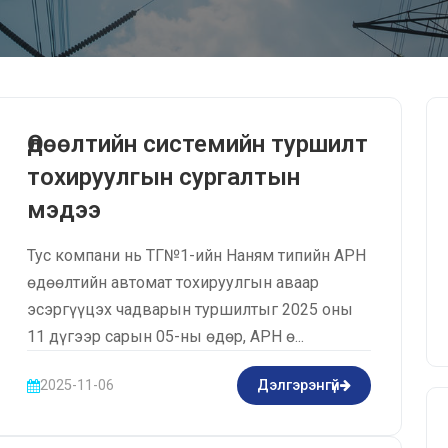
Өдөөлтийн системийн туршилт
тохируулгын сургалтын
мэдээ
Тус компани нь ТГ№1-ийн Наням типийн АРН
өдөөлтийн автомат тохируулгын аваар
эсэргүүцэх чадварын туршилтыг 2025 оны
11 дүгээр сарын 05-ны өдөр, АРН ө...
2025-11-06
Дэлгэрэнгүй