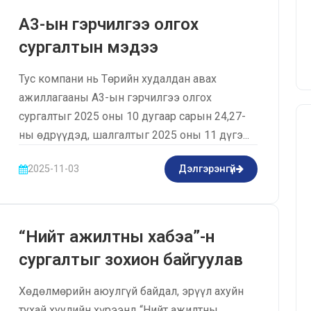
А3-ын гэрчилгээ олгох
сургалтын мэдээ
Тус компани нь Төрийн худалдан авах
ажиллагааны А3-ын гэрчилгээ олгох
сургалтыг 2025 оны 10 дугаар сарын 24,27-
ны өдрүүдэд, шалгалтыг 2025 оны 11 дүгэ...
2025-11-03
Дэлгэрэнгүй
“Нийт ажилтны хабэа”-н
сургалтыг зохион байгуулав
Хөдөлмөрийн аюулгүй байдал, эрүүл ахуйн
тухай хуулийн хүрээнд “Нийт ажилтны