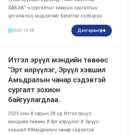
ХАБЭА”-н сургалтыг хаврын сургалтын
үргэлжлэл, мэдлэгийг бататгах хэлбэрээ...
2025-10-08
Дэлгэрэнгүй
Итгэл эрүүл мэндийн төвөөс
"Эрт илрүүлэг, Эрүүл хэвшил
Амьдралын чанар сэдэвтэй
сургалт зохион
байгуулагдлаа.
2025 оны 8 сарын 28 нд Итгэл эрүүл
мэндийн төвөөс #Эрт илрүүлэг # Эрүүл
хэвшил #Амьдралын чанар сэдэвтэй