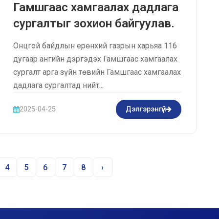
Гамшгаас хамгаалах дадлага
сургалтыг зохион байгуулав.
Онцгой байдлын ерөнхий газрын харьяа 116
дугаар ангийн дэргэдэх Гамшгаас хамгаалах
сургалт арга зүйн төвийн Гамшгаас хамгаалах
дадлага сургалтад нийт...
2025-04-25
Дэлгэрэнгүй
4
5
6
7
8
›