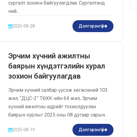
сургалт зохион байгуулагдлаа. Сургалтанд
ний...
2025-08-28
Дэлгэрэнгүй
Эрчим хүчний ажилтны
баярын хүндэтгэлийн хурал
зохион байгуулагдав
Эрчим хүчний салбар үүсэж хөгжсөний 103
жил, “ДЦС-2” ТӨХК-ийн 64 жил, Эрчим
хүчний ажилтны өдрийг тохиолдуулан
баярын хурлыг 2025 оны 08 дугаар сарын...
2025-08-19
Дэлгэрэнгүй