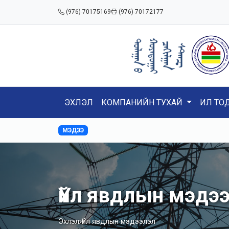
(976)-70175169
(976)-70172177
ЭХЛЭЛ
КОМПАНИЙН ТУХАЙ
ИЛ ТО
МЭДЭЭ
Үйл явдлын мэдэ
Эхлэл
Үйл явдлын мэдээлэл