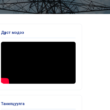
Дүрст мэдээ
Танилцуулга