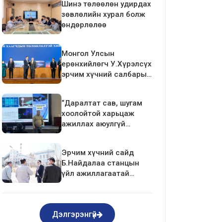
Шинэ төлөөлөн удирдах
зөвлөлийн хурал болж
өндөрлөлөө
Монгол Улсын
ерөнхийлөгч У.Хүрэлсүх
эрчим хүчний салбарын
ажилтан, албан
хаагчдын төлөөлөлтэй
“Даралтат сав, шугам
уулзалт хийлээ
хоолойтой харьцаж
ажиллах аюулгүй
ажиллагаа”-ны
сургалтыг зохион
Эрчим хүчний сайд
байгуулав.
Б.Найдалаа станцын
үйл ажиллагаатай
танилцлаа
Дэлгэрэнгүй