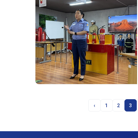
‹
1
2
3