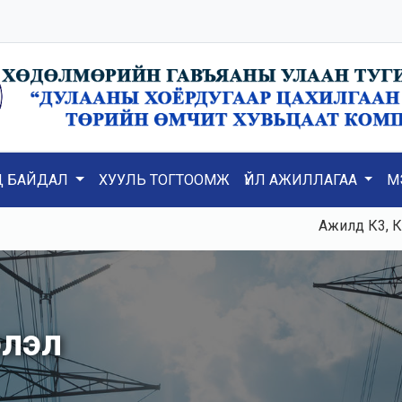
Д БАЙДАЛ
ХУУЛЬ ТОГТООМЖ
ҮЙЛ АЖИЛЛАГАА
М
Ажилд К3, К5, ТГ№1, Т
элэл