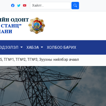
ЭДЭЭЛЭЛ
ХАБЭА
ХОЛБОО БАРИХ
Г№2, ТГ№3, Зуухны нийлбэр ачаалал 120-125тн/ц, Цахилгаа