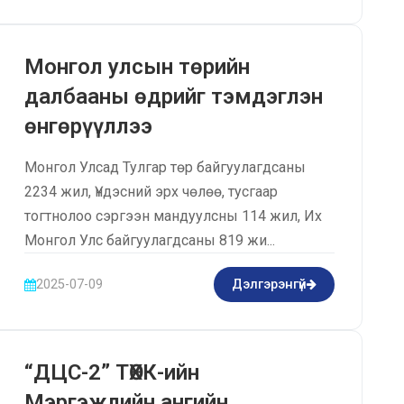
Монгол улсын төрийн
далбааны өдрийг тэмдэглэн
өнгөрүүллээ
Монгол Улсад Тулгар төр байгуулагдсаны
2234 жил, Үндэсний эрх чөлөө, тусгаар
тогтнолоо сэргээн мандуулсны 114 жил, Их
Монгол Улс байгуулагдсаны 819 жи...
2025-07-09
Дэлгэрэнгүй
“ДЦС-2” ТӨХК-ийн
Мэргэжлийн ангийн