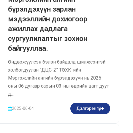
бүрэлдэхүүн зарлан
мэдээллийн дохиогоор
ажиллах дадлага
сургуулилалтыг зохион
байгууллаа.
Өндөржүүлсэн бэлэн байдалд шилжсэнтэй
холбогдуулан “ДЦС-2” ТӨХК-ийн
Мэргэжлийн ангийн бүрэлдэхүүн нь 2025
оны 06 дугаар сарын 03-ны өдрийн цагт дуут
д...
2025-06-04
Дэлгэрэнгүй