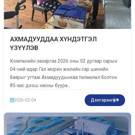
АХМАДУУДДАА ХҮНДЭТГЭЛ
ҮЗҮҮЛЭВ
Компанийн захиргаа 2026 оны 02 дугаар сарын
04-ний өдөр Гал морин жилийн сар шинийн
баярыг угтаж Ахмадуудынхаа төлөөлөл болгон
85-аас дээш насны буура...
2026-02-04
Дэлгэрэнгүй