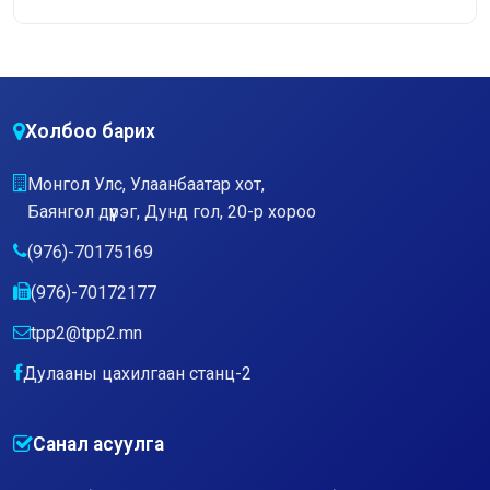
Холбоо барих
Монгол Улс, Улаанбаатар хот,
Баянгол дүүрэг, Дунд гол, 20-р хороо
(976)-70175169
(976)-70172177
tpp2@tpp2.mn
Дулааны цахилгаан станц-2
Санал асуулга