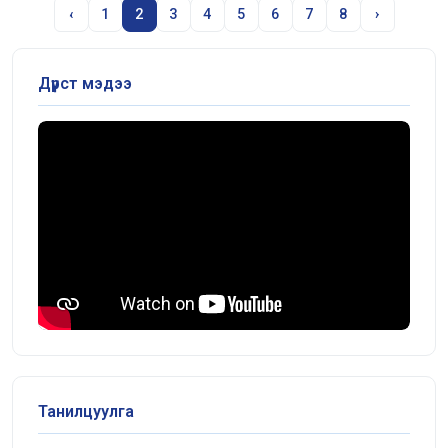
‹
1
2
3
4
5
6
7
8
›
Дүрст мэдээ
Танилцуулга