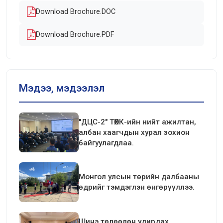
Download Brochure.DOC
Download Brochure.PDF
Мэдээ, мэдээлэл
"ДЦС-2" ТӨХК-ийн нийт ажилтан,
албан хаагчдын хурал зохион
байгуулагдлаа.
Монгол улсын төрийн далбааны
өдрийг тэмдэглэн өнгөрүүллээ.
Шинэ төлөөлөн удирдах