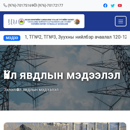
(976)-70175169
(976)-70172177
1, ТГ№2, ТГ№3, Зуухны нийлбэр ачаалал 120-125тн/ц, Цахи
МЭДЭЭ
Үйл явдлын мэдээлэл
Эхлэл
Үйл явдлын мэдээлэл