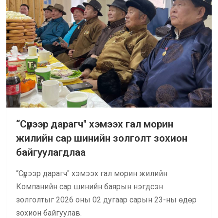
“Сүрээр дарагч" хэмээх гал морин
жилийн сар шинийн золголт зохион
байгуулагдлаа
“Сүрээр дарагч" хэмээх гал морин жилийн
Компанийн сар шинийн баярын нэгдсэн
золголтыг 2026 оны 02 дугаар сарын 23-ны өдөр
зохион байгуулав.