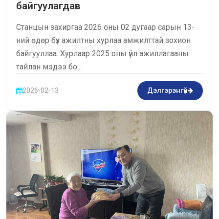
байгуулагдав
Станцын захиргаа 2026 оны 02 дугаар сарын 13-
ний өдөр бүх ажилтны хурлаа амжилттай зохион
байгууллаа. Хурлаар 2025 оны үйл ажиллагааны
тайлан мэдээ бо...
2026-02-13
Дэлгэрэнгүй