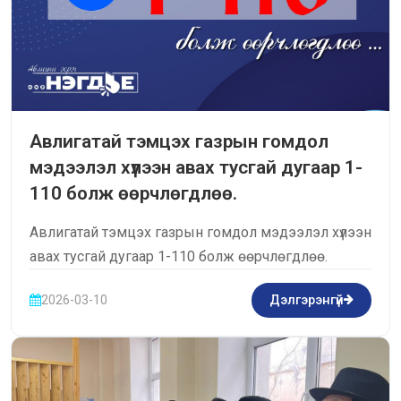
Авлигатай тэмцэх газрын гомдол
мэдээлэл хүлээн авах тусгай дугаар 1-
110 болж өөрчлөгдлөө.
Авлигатай тэмцэх газрын гомдол мэдээлэл хүлээн
авах тусгай дугаар 1-110 болж өөрчлөгдлөө.
2026-03-10
Дэлгэрэнгүй