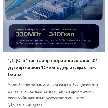
"ДЦС-5"-ын газар шорооны ажлыг 02
дугаар сарын 15-ны өдөр эхлүүлэх гэж
байна
Улаанбаатар хотын өсөн нэмэгдэж буй цахилгаан,
дулааны хэрэглээг хангах, төвийн эрчим хүчний
системийн ачааллыг бууруулах зорилготой
“Дулааны тавдугаа...