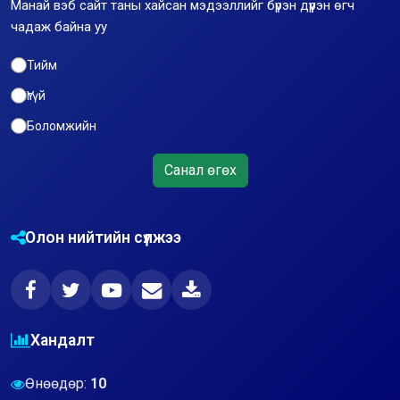
Манай вэб сайт таны хайсан мэдээллийг бүрэн дүүрэн өгч
чадаж байна уу
Тийм
Үгүй
Боломжийн
Санал өгөх
Олон нийтийн сүлжээ
Хандалт
Өнөөдөр:
10