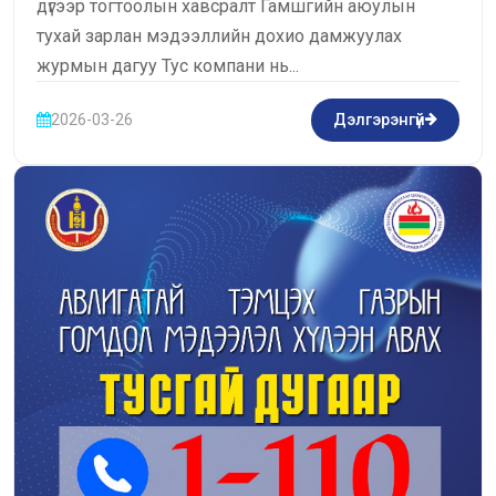
дүгээр тогтоолын хавсралт Гамшгийн аюулын
тухай зарлан мэдээллийн дохио дамжуулах
журмын дагуу Тус компани нь...
2026-03-26
Дэлгэрэнгүй