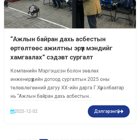
“Ажлын байран дахь асбестын
өртөлтөөс ажилтны эрүүл мэндийг
хамгаалах” сэдэвт сургалт
Компанийн Мэргэшсэн болон зөвлөх
инженерүүдийн дотоод сургалтын 2025 оны
төлөвлөгөөний дагуу ХХ-ийн дарга Г.Хүрэлбаатар
нь “Ажлын байран дахь асбестын...
2025-12-02
Дэлгэрэнгүй