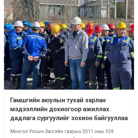
Гамшгийн аюулын тухай зарлан
мэдээллийн дохиогоор ажиллах
дадлага сургуулийг зохион байгууллаа
Монгол Улсын Засгийн газрын 2011 оны 339