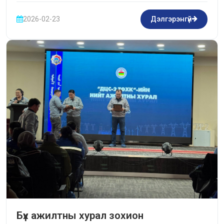
2026-02-23
Дэлгэрэнгүй
Бүх ажилтны хурал зохион