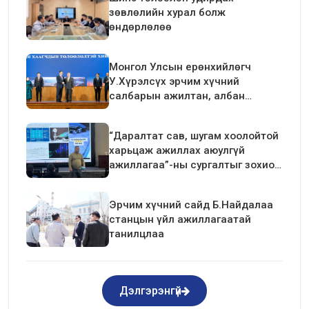
зөвлөлийн хурал болж
өндөрлөлөө
Монгол Улсын ерөнхийлөгч
У.Хүрэлсүх эрчим хүчний
салбарын ажилтан, албан
хаагчдын төлөөлөлтэй уулзалт
хийлээ
“Даралтат сав, шугам хоолойтой
харьцаж ажиллах аюулгүй
ажиллагаа”-ны сургалтыг зохион
байгуулав.
Эрчим хүчний сайд Б.Найдалаа
станцын үйл ажиллагаатай
танилцлаа
Дэлгэрэнгүй