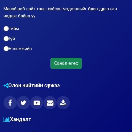
Манай вэб сайт таны хайсан мэдээллийг бүрэн дүүрэн өгч
чадаж байна уу
Тийм
Үгүй
Боломжийн
Санал өгөх
Олон нийтийн сүлжээ
Хандалт