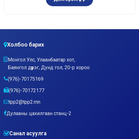
Холбоо барих
Монгол Улс, Улаанбаатар хот,
Баянгол дүүрэг, Дунд гол, 20-р хороо
(976)-70175169
(976)-70172177
tpp2@tpp2.mn
Дулааны цахилгаан станц-2
Санал асуулга