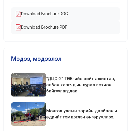
Download Brochure.DOC
Download Brochure.PDF
Мэдээ, мэдээлэл
"ДЦС-2" ТӨХК-ийн нийт ажилтан,
албан хаагчдын хурал зохион
байгуулагдлаа.
Монгол улсын төрийн далбааны
өдрийг тэмдэглэн өнгөрүүллээ.