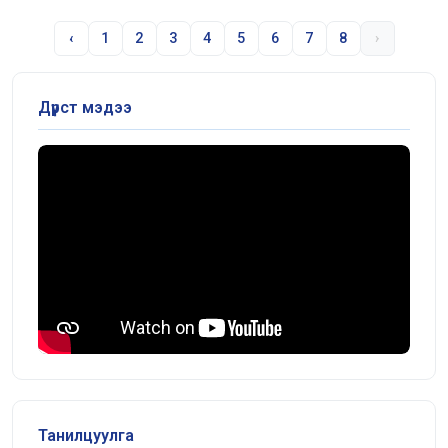
‹
1
2
3
4
5
6
7
8
›
Дүрст мэдээ
Танилцуулга