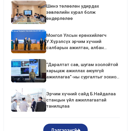
Шинэ төлөөлөн удирдах
зөвлөлийн хурал болж
өндөрлөлөө
Монгол Улсын ерөнхийлөгч
У.Хүрэлсүх эрчим хүчний
салбарын ажилтан, албан
хаагчдын төлөөлөлтэй уулзалт
хийлээ
“Даралтат сав, шугам хоолойтой
харьцаж ажиллах аюулгүй
ажиллагаа”-ны сургалтыг зохион
байгуулав.
Эрчим хүчний сайд Б.Найдалаа
станцын үйл ажиллагаатай
танилцлаа
Дэлгэрэнгүй