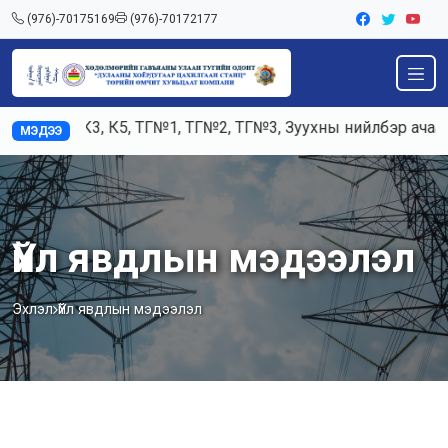
(976)-70175169
(976)-70172177
Ажилд К3, К5, ТГ№1, ТГ№2, ТГ№3, Зуухны нийлбэр ачаалал
МЭДЭЭ
Үйл явдлын мэдээлэл
Эхлэл
Үйл явдлын мэдээлэл