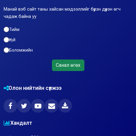
Манай вэб сайт таны хайсан мэдээллийг бүрэн дүүрэн өгч
чадаж байна уу
Тийм
Үгүй
Боломжийн
Санал өгөх
Олон нийтийн сүлжээ
Хандалт