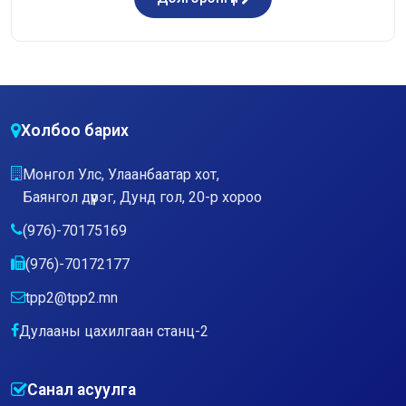
Холбоо барих
Монгол Улс, Улаанбаатар хот,
Баянгол дүүрэг, Дунд гол, 20-р хороо
(976)-70175169
(976)-70172177
tpp2@tpp2.mn
Дулааны цахилгаан станц-2
Санал асуулга