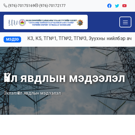
(976)-70175169
(976)-70172177
Ажилд К3, К5, ТГ№1, ТГ№2, ТГ№3, Зуухны нийлбэр ачаала
МЭДЭЭ
Үйл явдлын мэдээлэл
Эхлэл
Үйл явдлын мэдээлэл