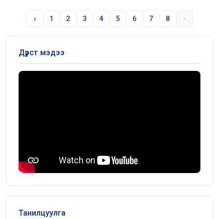
‹
1
2
3
4
5
6
7
8
›
Дүрст мэдээ
Танилцуулга