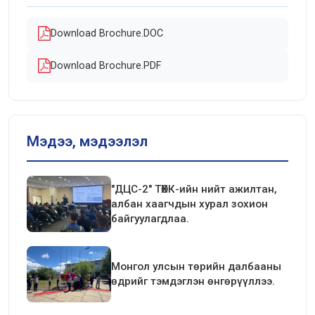
Download Brochure.DOC
Download Brochure.PDF
Мэдээ, мэдээлэл
"ДЦС-2" ТӨХК-ийн нийт ажилтан,
албан хаагчдын хурал зохион
байгуулагдлаа.
Монгол улсын төрийн далбааны
өдрийг тэмдэглэн өнгөрүүллээ.