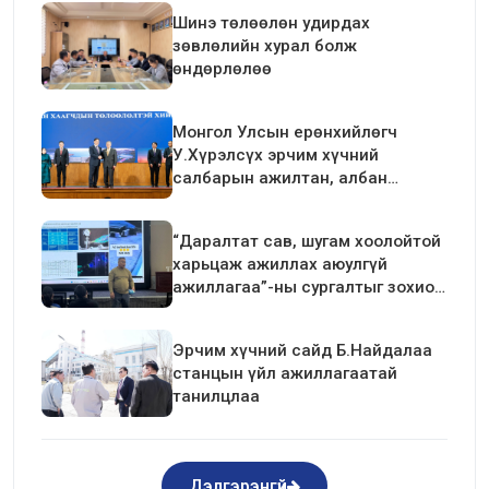
Шинэ төлөөлөн удирдах
зөвлөлийн хурал болж
өндөрлөлөө
Монгол Улсын ерөнхийлөгч
У.Хүрэлсүх эрчим хүчний
салбарын ажилтан, албан
хаагчдын төлөөлөлтэй уулзалт
хийлээ
“Даралтат сав, шугам хоолойтой
харьцаж ажиллах аюулгүй
ажиллагаа”-ны сургалтыг зохион
байгуулав.
Эрчим хүчний сайд Б.Найдалаа
станцын үйл ажиллагаатай
танилцлаа
Дэлгэрэнгүй